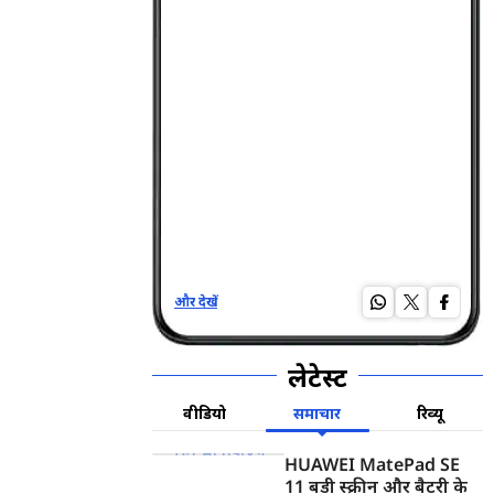
और देखें
और द
लेटेस्ट
वीडियो
समाचार
रिव्यू
HUAWEI MatePad SE
11 बड़ी स्क्रीन और बैटरी के