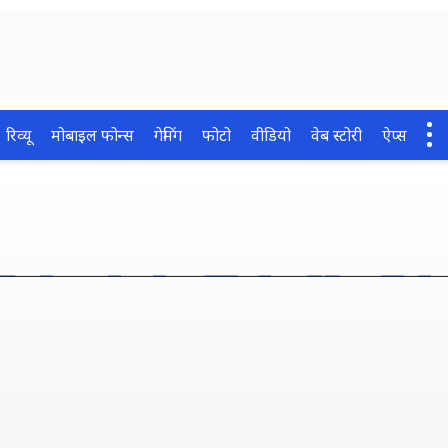
रिव्यू
मोबाइल फोन्स
गेमिंग
फोटो
वीडियो
वेब स्टोरी
ऐप्स
idea के सस्ते प्लान, सुपरफ
ग