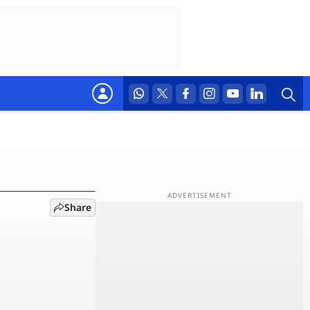
ास्ट
Share