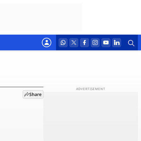
फीचर,
Share