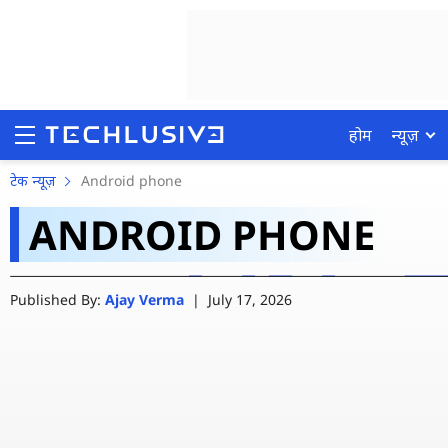
होम
न्यूज़
मुसीबत के समय बहुत काम आ
टेक न्यूज़
Android phone
ANDROID PHONE
अभी करें On
होम
Published By:
Ajay Verma
|
July 17, 2026
न्यूज़
रिव्यू
मोबाइल फोन्स
गेमिंग