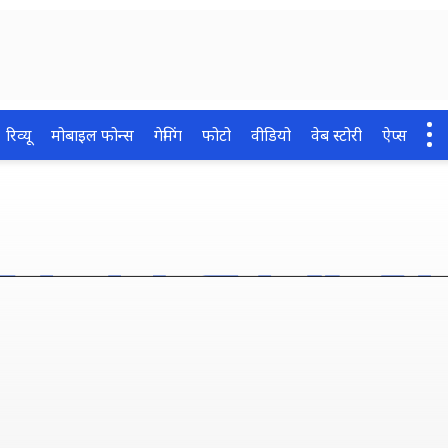
रिव्यू
मोबाइल फोन्स
गेमिंग
फोटो
वीडियो
वेब स्टोरी
ऐप्स
एंगे Android के ये सेफ्टी 