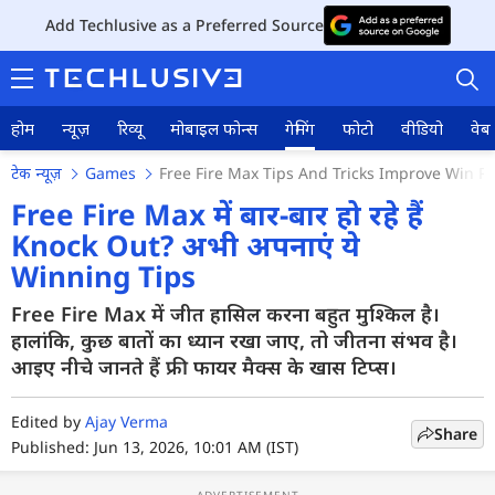
Add Techlusive as a Preferred Source
होम
न्यूज़
रिव्यू
मोबाइल फोन्स
गेमिंग
फोटो
वीडियो
वेब 
टेक न्यूज़
Games
Free Fire Max Tips And Tricks Improve Win R
Free Fire Max में बार-बार हो रहे हैं
Knock Out? अभी अपनाएं ये
Winning Tips
होम
Free Fire Max में जीत हासिल करना बहुत मुश्किल है।
न्यूज़
हालांकि, कुछ बातों का ध्यान रखा जाए, तो जीतना संभव है।
रिव्यू
आइए नीचे जानते हैं फ्री फायर मैक्स के खास टिप्स।
मोबाइल फोन्स
Edited by
Ajay Verma
Share
Published: Jun 13, 2026, 10:01 AM (IST)
गेमिंग