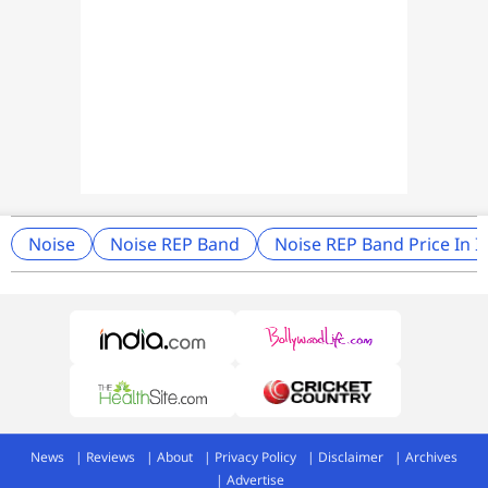
Noise
Noise REP Band
Noise REP Band Price In I
News
Reviews
About
Privacy Policy
Disclaimer
Archives
Advertise