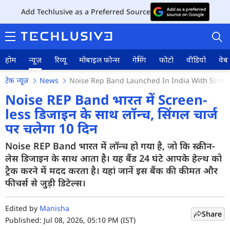
Add Techlusive as a Preferred Source
होम
न्यूज़
रिव्यू
मोबाइल फोन्स
गेमिंग
फोटो
वीडियो
वेब 
टेक न्यूज़
News
Noise Rep Band Launched In India With Screen
Noise REP Band भारत में Screen-
less डिजाइन के साथ लॉन्च, सिंगल चार्ज
पर चलेगा 10 दिन
होम
Noise REP Band भारत में लॉन्च हो गया है, जो कि स्क्रीन-
न्यूज़
लेस डिजाइन के साथ आता है। यह बैंड 24 घंटे आपके हेल्थ को
रिव्यू
ट्रैक करने में मदद करता है। यहां जानें इस बैंक की कीमत और
फीचर्स से जुड़ी डिटेल्स।
मोबाइल फोन्स
Edited by
Manisha
गेमिंग
Share
Published: Jul 08, 2026, 05:10 PM (IST)