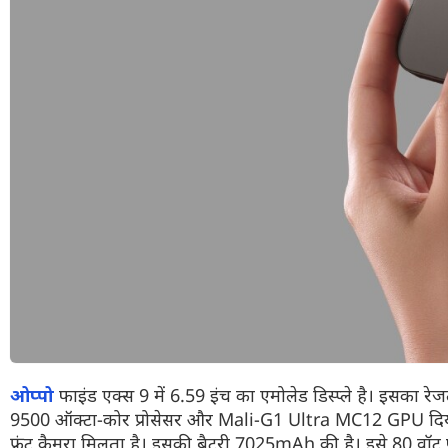
ओप्पो
फाइंड एक्स 9 में 6.59 इंच का एमोलेड डिस्प्ले है। इसका 
9500 ऑक्टा-कोर प्रोसेसर और Mali-G1 Ultra MC12 GPU दिया ग
फ्रंट कैमरा मिलता है। इसकी बैटरी 7025mAh की है। इसे 80 वॉट फास