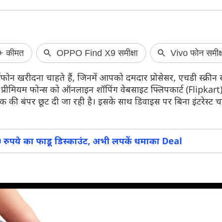
25 अगस्त से भारत में बैन हो जाएगा
SIR 2026 भरने 
Instagram? जानें सच्चाई
वोटर लिस्ट में है य
टफोन खरीदना चाहते हैं, जिनमें आपको दमदार प्रोसेसर, एचडी स्क्रीन 
Instagram को लेकर सोशल मीडिया पर एक
SIR 2026 फॉर्म भरन
प्रीमियम फोन्स को ऑनलाइन शॉपिंग वेबसाइट फ्लिपकार्ट (Flipkart
पोस्ट जमकर वायरल हो रहा है। इस पोस्ट में दावा
वोटर लिस्ट का पहला ड
क की बंपर छूट दी जा रही है। इसके साथ डिवाइस पर बिना इंटरेस्ट चा
किया गया है कि भारत सरकार 25 अगस्त की रात
इस लिस्ट में कई वोटर
से भारत में इंस्टाग्राम को बैन करने वाली है। यहां
घर बैठे अपने फोन पर
जानें पूरी डिटेल्स।
रखा गया है या फिर क
ुपये का फाडू डिस्काउंट, अभी लपकें धमाका Deal