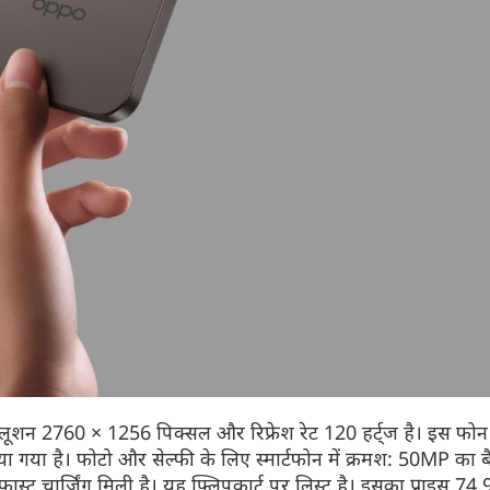
रेजलूशन 2760 × 1256 पिक्सल और रिफ्रेश रेट 120 हर्ट्ज है। इस फो
या है। फोटो और सेल्फी के लिए स्मार्टफोन में क्रमश: 50MP का
्ट चार्जिंग मिली है। यह फ्लिपकार्ट पर लिस्ट है। इसका प्राइस 74,9