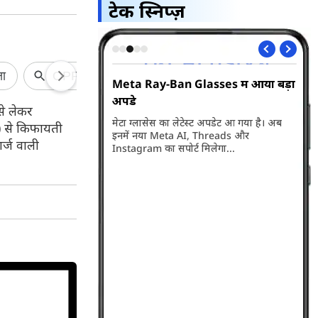
टेक स्निप्ज़
के बाद आपका नाम
Meta Ray-Ban Glasses में आया बड़ा
BS
ा नहीं?
अपडे
Ji
से लेकर
े के बाद चुनाव आयोग ने
मेटा ग्लासेस का लेटेस्ट अपडेट आ गया है। अब
BSN
) से किफायती
्राफ्ट तैयार कर लिया है।
इनमें नया Meta AI, Threads और
Pac
र्ज वाली
्स के नाम को काटा गया है।
Instagram का सपोर्ट मिलेगा...
तहत
 देखें आपका नाम लिस्ट में
एक्
ाट दिया गया है।
लैस