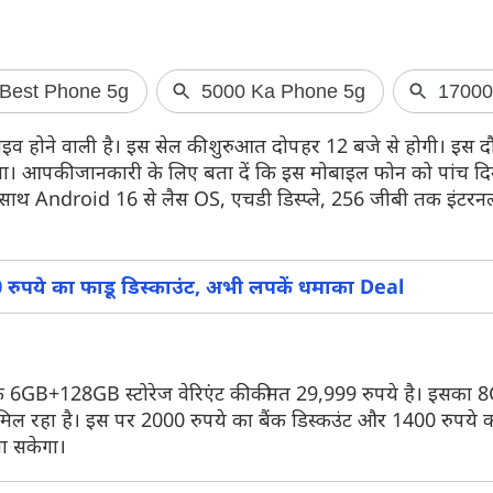
Jio लाया 10,000 
ाइव होने वाली है। इस सेल की शुरुआत दोपहर 12 बजे से होगी। इस 
कॉलिंग-15 OTT
ा। आपकी जानकारी के लिए बता दें कि इस मोबाइल फोन को पांच द
Jio कंपनी अपने यूजर
-साथ Android 16 से लैस OS, एचडी डिस्प्ले, 256 जीबी तक इंटरन
स्वतंत्रता दिवस के
ऑफर लाई है। इस ऑफ
10,000 रुपये और 12
पेश किए हैं। जानें डिट
ुपये का फाडू डिस्काउंट, अभी लपकें धमाका Deal
न के 6GB+128GB स्टोरेज वेरिएंट की कीमत 29,999 रुपये है। इस
िल रहा है। इस पर 2000 रुपये का बैंक डिस्कउंट और 1400 रुपये 
ा सकेगा।