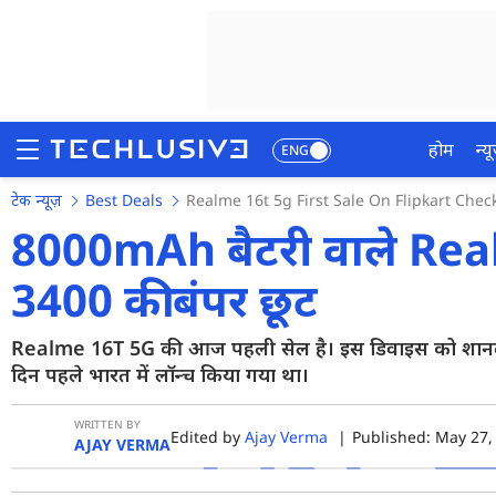
होम
न्यू
ENG
टेक न्यूज़
Best Deals
Realme 16t 5g First Sale On Flipkart Check
होम
8000mAh बैटरी वाले Real
न्यूज़
3400 की बंपर छूट
रिव्यू
Realme 16T 5G की आज पहली सेल है। इस डिवाइस को शानदार
मोबाइल फोन्स
दिन पहले भारत में लॉन्च किया गया था।
गेमिंग
WRITTEN BY
Edited by
Ajay Verma
|
Published: May 27, 
फोटो
AJAY VERMA
वीडियो