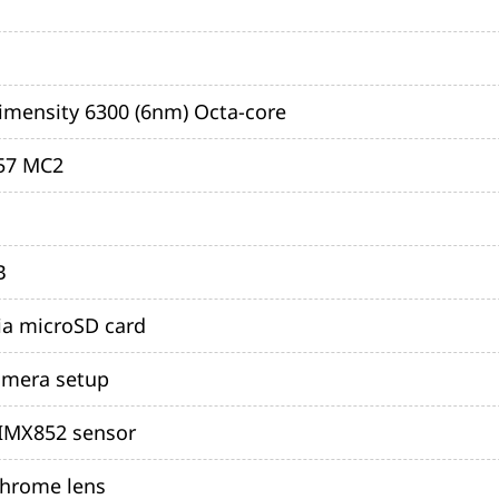
mensity 6300 (6nm) Octa-core
57 MC2
B
ia microSD card
amera setup
IMX852 sensor
hrome lens