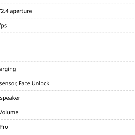
/2.4 aperture
fps
arging
 sensor, Face Unlock
 speaker
 Volume
 Pro