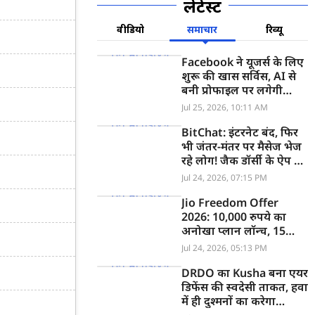
लेटेस्ट
वीडियो
समाचार
रिव्यू
Facebook ने यूजर्स के लिए
शुरू की खास सर्विस, AI से
बनी प्रोफाइल पर लगेगी
लगाम
Jul 25, 2026, 10:11 AM
BitChat: इंटरनेट बंद, फिर
भी जंतर-मंतर पर मैसेज भेज
रहे लोग! जैक डॉर्सी के ऐप पर
भारत सरकार लगाएगी Ban?
Jul 24, 2026, 07:15 PM
Jio Freedom Offer
2026: 10,000 रुपये का
अनोखा प्लान लॉन्च, 15
महीने की वैलिडिटी के साथ
Jul 24, 2026, 05:13 PM
मिलेगा ये सब
DRDO का Kusha बना एयर
डिफेंस की स्वदेसी ताकत, हवा
में ही दुश्मनों का करेगा