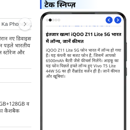
टेक स्निप्ज़
का नया प्लान, डेटा-
इंतजार खत्म! iQOO Z11 Lite 5G भारत
Wh
दौरान नए डिवाइस
में लॉन्च, जानें कीमत
मै
िन पहले भारतीय
्स के लिए 15 अगस्त
iQOO Z11 Lite 5G फोन भारत में लॉन्च हो गया
Wha
ल स्टोरेज और
 मौके पर Freedom Pack
है। यह कंपनी का बजट फोन है, जिसमें आपको
वाल
र के तहत कंपनी ने
6500mAh बैटरी जैसे फीचर्स मिलेंगे। आइकू का
देख
,122 रुपये के दो प्लान
यह फोन पिछले हफ्ते लॉन्च हुए Vivo T5 Lite
जाए
ेल्स।
44W 5G का ही रीब्रांडेड वर्जन ही है। जानें कीमत
और खूबियां।
का 8GB+128GB व
का कैशबैक