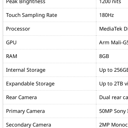
Peak Brightness
1200 nits
Touch Sampling Rate
180Hz
Processor
MediaTek Di
GPU
Arm Mali-G
RAM
8GB
Internal Storage
Up to 256G
Expandable Storage
Up to 2TB v
Rear Camera
Dual rear c
Primary Camera
50MP Sony 
Secondary Camera
2MP Monoc