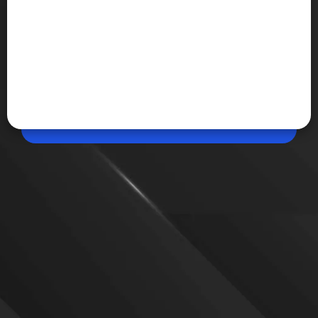
May 27, 2026, 11:43 AM (IST)
Share
अंतरिक्ष में करोड़ों साल तक चलती रही ग्रह बनाने की
फैक्ट्री
करीब 4.6 अरब साल पहले जब सौर मंडल बन रहा था, तब Jupiter
के बाहर धूल और गैस का एक विशाल इलाका मौजूद था। वैज्ञानिकों
का दावा है कि यही जगह करोड़ों साल तक 'Planet Factory' की
तरह काम करती रही। आइए जानते हैं...
VIEW MORE