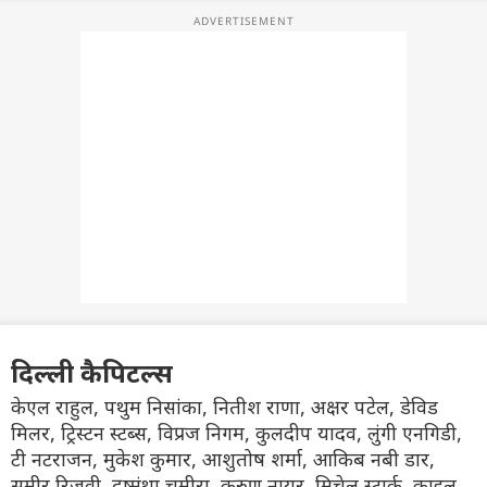
दिल्ली कैपिटल्स
केएल राहुल, पथुम निसांका, नितीश राणा, अक्षर पटेल, डेविड
मिलर, ट्रिस्टन स्टब्स, विप्रज निगम, कुलदीप यादव, लुंगी एनगिडी,
टी नटराजन, मुकेश कुमार, आशुतोष शर्मा, आकिब नबी डार,
समीर रिजवी, दुष्मंथा चमीरा, करुण नायर, मिचेल स्टार्क, काइल