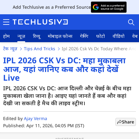
Add Techlusive as a Preferred Source
होम
न्यूज़
रिव्यू
मोबाइल फोन्स
गेमिंग
फोटो
वीडियो
वेब 
टेक न्यूज़
Tips And Tricks
Ipl 2026 Csk Vs Dc Today Where And 
IPL 2026 CSK Vs DC: महा मुकाबला
आज, यहां जानिए कब और कहां देखें
Live
होम
IPL 2026 CSK Vs DC: आज दिल्ली और चेन्नई के बीच महा
न्यूज़
मुकाबला खेला जाना है। आइए यहां जानते हैं कब और कहां
रिव्यू
देखी जा सकती है मैच की लाइव स्ट्रीम।
मोबाइल फोन्स
Edited by
Ajay Verma
Share
Published: Apr 11, 2026, 04:05 PM (IST)
गेमिंग