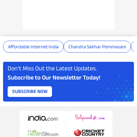
Affordable Internet India
Chandra Sekhar Pemmasani
Don't Miss Out the Latest Updates.
Subscribe to Our Newsletter Today!
SUBSCRIBE NOW