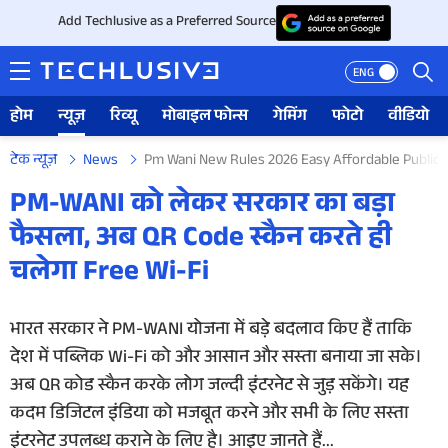
Add Techlusive as a Preferred Source
ENG
होम
न्यूज़
रिव्यू
मोबाइल फोन्स
गेमिंग
फोटो
वीडियो
टेक न्यूज़
News
Pm Wani New Rules 2026 Easy Affordable Public W
होम
PM-WANI को लेकर सरकार का बड़ा
फैसला, अब QR Code स्कैन करते ही
न्यूज़
चलेगा Free Wi-Fi
रिव्यू
भारत सरकार ने PM-WANI योजना में बड़े बदलाव किए हैं ताकि
मोबाइल फोन्स
देश में पब्लिक Wi-Fi को और आसान और सस्ता बनाया जा सके।
गेमिंग
अब QR कोड स्कैन करके लोग जल्दी इंटरनेट से जुड़ सकेंगे। यह
कदम डिजिटल इंडिया को मजबूत करने और सभी के लिए सस्ता
फोटो
इंटरनेट उपलब्ध कराने के लिए है। आइए जानते हैं...