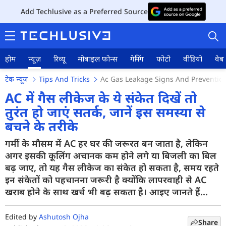
Add Techlusive as a Preferred Source
होम
न्यूज़
रिव्यू
मोबाइल फोन्स
गेमिंग
फोटो
वीडियो
वेब 
टेक न्यूज़
Tips And Tricks
Ac Gas Leakage Signs And Preventi
AC में गैस लीकेज के ये संकेत दिखें तो
तुरंत हो जाएं सतर्क, जानें इस समस्या से
बचने के तरीके
होम
गर्मी के मौसम में AC हर घर की जरूरत बन जाता है, लेकिन
न्यूज़
अगर इसकी कूलिंग अचानक कम होने लगे या बिजली का बिल
रिव्यू
बढ़ जाए, तो यह गैस लीकेज का संकेत हो सकता है, समय रहते
इन संकेतों को पहचानना जरूरी है क्योंकि लापरवाही से AC
मोबाइल फोन्स
खराब होने के साथ खर्च भी बढ़ सकता है। आइए जानते हैं...
गेमिंग
Edited by
Ashutosh Ojha
Share