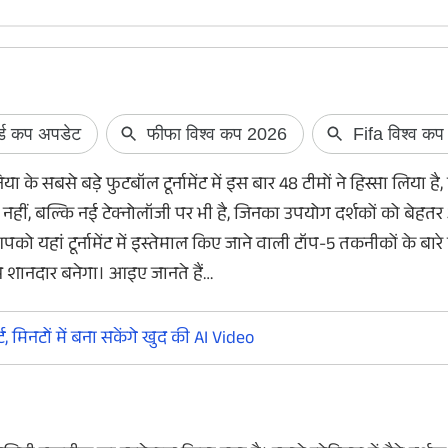
इस दिन उठेगा La
Virat V1 5G से पर्
 के सबसे बड़े फुटबॉल टूर्नामेंट में इस बार 48 टीमों ने हिस्सा लिया ह
Lava Virat V1 और Lava
हीं, बल्कि नई टेक्नोलॉजी पर भी है, जिनका उपयोग दर्शकों को बेहतर 
अनाउंस कर दी गई है। इन
ो यहां टूर्नामेंट में इस्तेमाल किए जाने वाली टॉप-5 तकनीकों के बारे म
हफ्ते भारतीय बाजार में 
ंस शानदार बनेगा। आइए जानते हैं…
प्लस एलसीडी डिस्प्ले
मिलेगी।
ट, मिनटों में बना सकेंगे खुद की AI Video