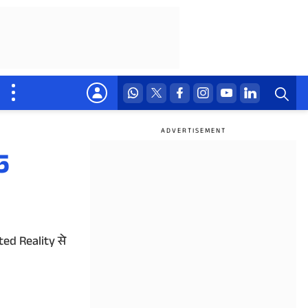
5
ted Reality से