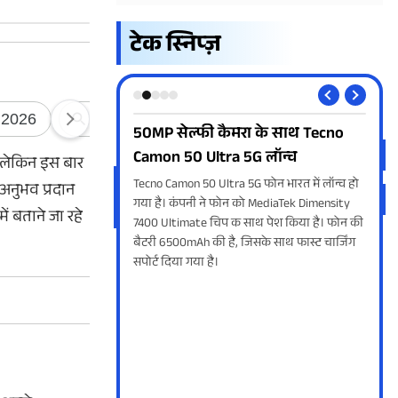
टेक स्निप्ज़
va Virat V1 और
50MP सेल्फी कैमरा के साथ Tecno
And
दा
Camon 50 Ultra 5G लॉन्च
आप
ै, लेकिन इस बार
 Virat V1 5G की लॉन्च डेट
Tecno Camon 50 Ultra 5G फोन भारत में लॉन्च हो
Andr
अनुभव प्रदान
 दोनों स्मार्टफोन को अगले
गया है। कंपनी ने फोन को MediaTek Dimensity
सेफ्
ें बताने जा रहे
उतारा जाना है। इनमें एचडी
7400 Ultimate चिप क साथ पेश किया है। फोन की
में 
 और 6000एमएएच तक बैटरी
बैटरी 6500mAh की है, जिसके साथ फास्ट चार्जिंग
सुरक्
सपोर्ट दिया गया है।