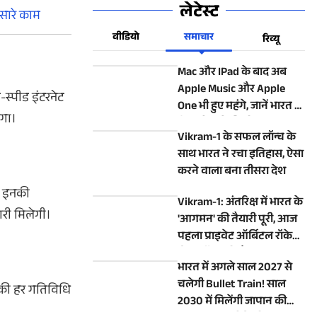
लेटेस्ट
सारे काम
वीडियो
समाचार
रिव्यू
Mac और IPad के बाद अब
Apple Music और Apple
-स्पीड इंटरनेट
One भी हुए महंगे, जानें भारत में
ेगा।
कितनी बढ़ी कीमतें
Vikram-1 के सफल लॉन्च के
साथ भारत ने रचा इतिहास, ऐसा
करने वाला बना तीसरा देश
ं। इनकी
Vikram-1: अंतरिक्ष में भारत के
ारी मिलेगी।
'आगमन' की तैयारी पूरी, आज
पहला प्राइवेट ऑर्बिटल रॉकेट
होगा लॉन्च, रहें तैयार
भारत में अगले साल 2027 से
चलेगी Bullet Train! साल
 की हर गतिविधि
2030 में मिलेंगी जापान की