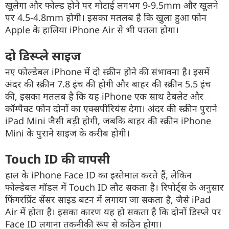
खुलेगा
और
फोल्ड
होने
पर
मोटाई
लगभग
9-9.5
mm
और
खुलने
पर
4.5-4.8
mm
होगी
।
इसका
मतलब
है
कि
खुला
हुआ
फोन
Apple
के
हालिया
iPhone Air
से
भी
पतला
होगा
।
दो
डिस्प्ले
साइज
नए
फोल्डेबल
iPhone
में
दो
स्क्रीन
होने
की
संभावना
है
।
इसमें
अंदर
की
स्क्रीन
7.8
इंच
की
होगी
और
बाहर
की
स्क्रीन
5.5
इंच
की
,
इसका
मतलब
है
कि
यह
iPhone
एक
साथ
टैबलेट
और
कॉम्पैक्ट
फोन
दोनों
का
एक्सपीरियंस
देगा
।
अंदर
की
स्क्रीन
पुराने
iPad Mini
जैसी
बड़ी
होगी
,
जबकि
बाहर
की
स्क्रीन
iPhone
Mini
के
पुराने
साइज
के
करीब
होगी
।
Touch ID
की
वापसी
हाल
के
iPhone Face ID
का
इस्तेमाल
करते
हैं
,
लेकिन
फोल्डेबल
मॉडल
में
Touch ID
लौट
सकता
है
।
रिपोर्ट्स
के
अनुसार
फिंगरप्रिंट
सेंसर
साइड
बटन
में
लगाया
जा
सकता
है
,
जैसे
iPad
Air
में
होता
है
।
इसका
कारण
यह
हो
सकता
है
कि
दोनों
डिस्प्ले
पर
Face ID
लगाना
तकनीकी
रूप
से
कठिन
होगा
।