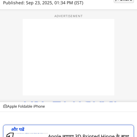
फोटो
Published: Sep 23, 2025, 01:34 PM (IST)
वीडियो
वेब स्टोरी
ऐप्स
डील्स
Apple Foldable iPhone
और पढें
Apple लाएगा 3D Printed Hinge के साथ