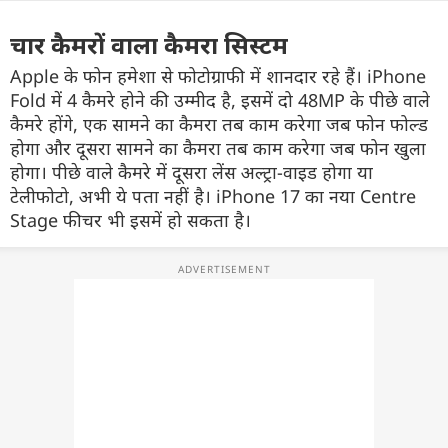
चार
कैमरों
वाला
कैमरा
सिस्टम
Apple
के
फोन
हमेशा
से
फोटोग्राफी
में
शानदार
रहे
हैं
।
iPhone
Fold
में
4
कैमरे
होने
की
उम्मीद
है
,
इसमें
दो
48
MP
के
पीछे
वाले
कैमरे
होंगे
,
एक
सामने
का
कैमरा
तब
काम
करेगा
जब
फोन
फोल्ड
होगा
और
दूसरा
सामने
का
कैमरा
तब
काम
करेगा
जब
फोन
खुला
होगा
।
पीछे
वाले
कैमरे
में
दूसरा
लेंस
अल्ट्रा-वाइड
होगा
या
टेलीफोटो
,
अभी
ये
पता
नहीं
है
।
iPhone 17
का
नया
Centre
Stage
फीचर
भी
इसमें
हो
सकता
है
।