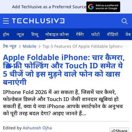
Add Techlusive as a Preferred Source
होम
न्यूज़
रिव्यू
मोबाइल फोन्स
गेमिंग
फोटो
वीडियो
वेब 
टेक न्यूज़
Mobile
Top 5 Features Of Apple Foldable Iphone 202
Apple Foldable iPhone: चार कैमरा,
क्रिस-फ्री फोल्डिंग और Touch ID समेत ये
5 चीजें जो इस मुड़ने वाले फोन को खास
होम
बनाएंगी
न्यूज़
IPhone Fold 2026 में आ सकता है, जिसमें चार कैमरे,
रिव्यू
फोल्डेबल डिस्प्ले और Touch ID जैसी शानदार खूबियां हो
सकती हैं, क्या ये नया iPhone आपके स्मार्टफोन के अनुभव
मोबाइल फोन्स
को पूरी तरह बदल देगा? आइए जानते हैं...
गेमिंग
Edited by
Ashutosh Ojha
Share