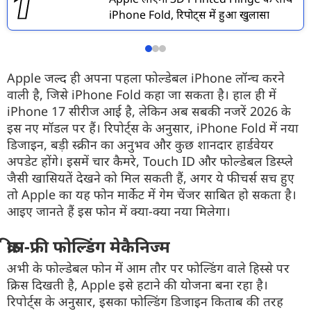
iPhone Fold, रिपोर्ट्स में हुआ खुलासा
Apple
जल्द
ही
अपना
पहला
फोल्डेबल
iPhone
लॉन्च
करने
वाली
है
,
जिसे
iPhone Fold
कहा
जा
सकता
है
।
हाल
ही
में
iPhone 17
सीरीज
आई
है
,
लेकिन
अब
सबकी
नजरें
2026
के
इस
नए
मॉडल
पर
हैं
।
रिपोर्ट्स
के
अनुसार
,
iPhone Fold
में
नया
डिजाइन
,
बड़ी
स्क्रीन
का
अनुभव
और
कुछ
शानदार
हार्डवेयर
अपडेट
होंगे
।
इसमें
चार
कैमरे
,
Touch ID
और
फोल्डेबल
डिस्प्ले
जैसी
खासियतें
देखने
को
मिल
सकती
हैं
,
अगर
ये
फीचर्स
सच
हुए
तो
Apple
का
यह
फोन
मार्केट
में
गेम
चेंजर
साबित
हो
सकता
है
।
आइए
जानते
हैं
इस
फोन
में
क्या-क्या
नया
मिलेगा
।
क्रीस-फ्री
फोल्डिंग
मेकैनिज्म
अभी
के
फोल्डेबल
फोन
में
आम
तौर
पर
फोल्डिंग
वाले
हिस्से
पर
क्रिस
दिखती
है
,
Apple
इसे
हटाने
की
योजना
बना
रहा
है
।
रिपोर्ट्स
के
अनुसार
,
इसका
फोल्डिंग
डिजाइन
किताब
की
तरह