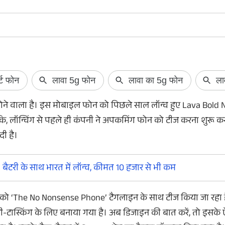
घर नहीं पहुंचा SIR फॉर्म? ऐसे करें
Netflix Free: 30
Online डाउनलोड
सब्सक्रिप्शन मिल र
 होने वाला है। इस मोबाइल फोन को पिछले साल लॉन्च हुए Lava Bold 
SIR Form Download: अगर अभी तक BLO ने SIR
Netflix अपने चुनिंदा ग्रा
फॉर्म नहीं भेजा है... तो आपको और इंतजार करने की
सब्सक्रिप्शन ऑफर ले
ांकि, लॉन्चिंग से पहले ही कंपनी ने अपकमिंग फोन को टीज करना शुरू कर
जरूरत नहीं है। आप घर बैठे ऑनलाइन फॉर्म को
30 दिन या फिर 15 दिन 
दी है।
डाउनलोड भी कर सकते हैं। यहां जानें कैसे।
अगर आपने भी अभी तक ने
नहीं लिया है, तो यहां ज
डिटेल्स।
री के साथ भारत में लॉन्च, कीमत 10 हजार से भी कम
न को ‘The No Nonsense Phone’ टैगलाइन के साथ टीज किया जा रहा ह
ी-टास्किंग के लिए बनाया गया है। अब डिजाइन की बात करें, तो इसके ऐज