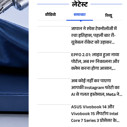
लेटेस्ट
वीडियो
समाचार
रिव्यू
जापान ने स्पेस टेक्नोलॉजी में
रचा इतिहास, पहली बार री-
यूजेबल रॉकेट को उड़ाकर
सुरक्षित धरती पर उतारा
EPFO 2.01: लाइव हुआ नाया
पोर्टल, अब PF निकालना और
क्लेम करना होगा आसान,
जानिए क्या-क्या बदला
अब कोई नहीं कर पाएगा
आपकी Instagram फोटो का
AI से गलत इस्तेमाल, Meta ने
बंद किया ये विवादित फीचर
ASUS Vivobook 14 और
Vivobook 15 लैपटॉप Intel
Core 7 Series 3 प्रोसेसर के