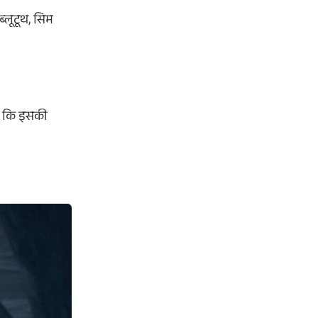
्लूटूथ, सिम
है कि इसकी