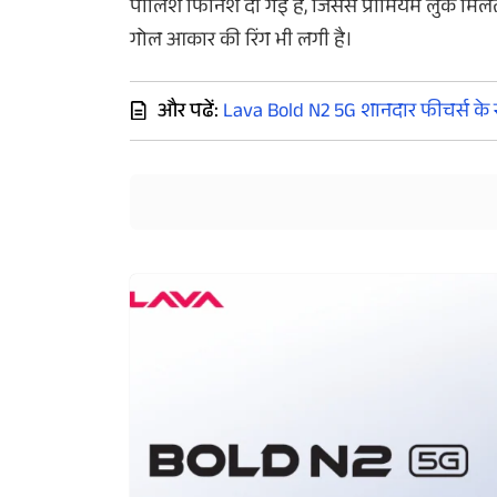
पॉलिश फिनिश दी गई है, जिससे प्रीमियम लुक मिलत
गोल आकार की रिंग भी लगी है।
और पढें:
Lava Bold N2 5G शानदार फीचर्स के स