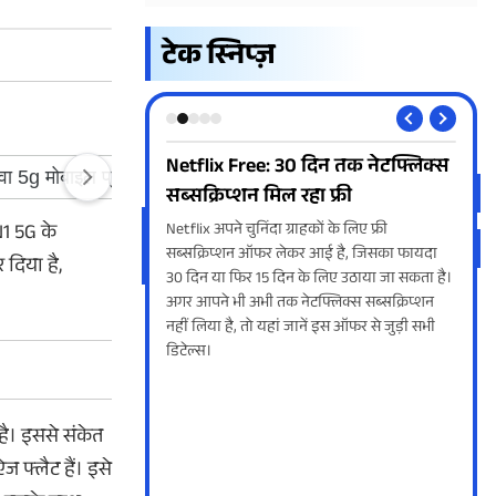
टेक स्निप्ज़
 दिन तक नेटफ्लिक्स
Airplane Mode Vs DND: कौन-सा
Jio 
हा फ्री
मोड सेव करता है ज्यादा बैटरी
सभी
N1 5G के
हकों के लिए फ्री
Airplane मोड और Do Not Disturb दोनों ही काम
Jio 
कर आई है, जिसका फायदा
के फीचर हैं। दोनों के उपयोग से बैटरी सेव होती है।
लेकर
 दिया है,
के लिए उठाया जा सकता है।
ऐसे में सवाल उठता है कि कौन-सा फीचर ज्यादा बैटरी
साथ ह
टफ्लिक्स सब्सक्रिप्शन
बचाता है। जानने के लिए खबर पढ़ें।
में 
ानें इस ऑफर से जुड़ी सभी
फुटब
ै। इससे संकेत
 फ्लैट हैं। इसे