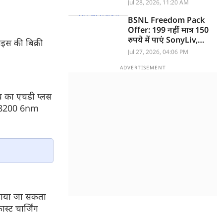
फीचर्स
Jul 28, 2026, 11:20 AM
BSNL Freedom Pack
Offer: 199 नहीं मात्र 150
रुपये में पाएं SonyLiv,
इस की बिक्री
JioHotstar व Zee5 OTT
Jul 27, 2026, 04:06 PM
फ्री
ंच का एचडी प्लस
c T8200 6nm
ढ़ाया जा सकता
्ट चार्जिंग