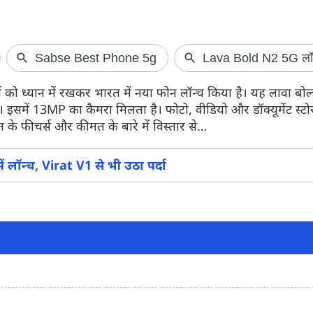
Vi VS Jio: 200 रु
ों को ध्यान में रखकर भारत में नया फोन लॉन्च किया है। यह लावा बो
वीआई ने दी Jio 
। इसमें 13MP का कैमरा मिलता है। फोटो, वीडियो और डॉक्यूमेंट स्टो
Vodafone Idea (Vi)
न के फीचर्स और कीमत के बारे में विस्तार से…
Jio जैसा लेकिन बेहतर
की कीमत 200 रुपये ह
बेनेफिट्स जियो के प्ल
लॉन्च, Virat V1 से भी उठा पर्दा
यहां जानें सभी डिटेल्