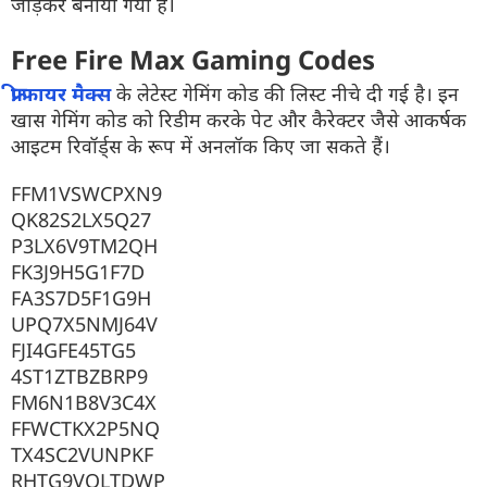
जोड़कर बनाया गया है।
Free Fire Max Gaming Codes
फ्री फायर मैक्स
के लेटेस्ट गेमिंग कोड की लिस्ट नीचे दी गई है। इन
खास गेमिंग कोड को रिडीम करके पेट और कैरेक्टर जैसे आकर्षक
आइटम रिवॉर्ड्स के रूप में अनलॉक किए जा सकते हैं।
FFM1VSWCPXN9
​QK82S2LX5Q27
​P3LX6V9TM2QH
FK3J9H5G1F7D
​FA3S7D5F1G9H
​UPQ7X5NMJ64V
​FJI4GFE45TG5
​4ST1ZTBZBRP9
​FM6N1B8V3C4X
FFWCTKX2P5NQ
​TX4SC2VUNPKF
​RHTG9VOLTDWP