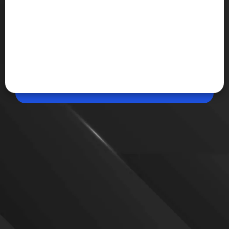
Apr 27, 2026, 01:17 PM (IST)
Share
Jio लाया Gen z स्पेशल प्लान, Snapchat+ मिलेगा
FREE
Jio कंपनी ने नए यूजर्स को टार्गेट करना शुरू कर दिया है। कंपनी ने
अब Gen z यूजर्स को आकर्षित करने के लिए नया खास प्लान लॉन्च
किया है। इसमें उन्हें टेलीकॉम बेनेफिट के साथ गेमिंग व ओटीटी
स्ट्रीमिंग जैसे बेनेफिट्स का लाभ मिलेगा।
VIEW MORE