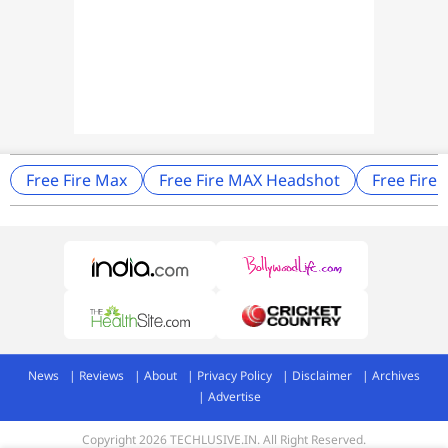
Free Fire Max
Free Fire MAX Headshot
Free Fire 
News
Reviews
About
Privacy Policy
Disclaimer
Archives
Advertise
Copyright 2026 TECHLUSIVE.IN. All Right Reserved.