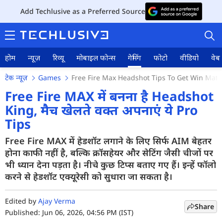
Add Techlusive as a Preferred Source
होम
न्यूज़
रिव्यू
मोबाइल फोन्स
गेमिंग
फोटो
वीडियो
वेब 
टेक न्यूज़
Games
Free Fire Max Headshot Tips To Get Win Match
Free Fire MAX में बनना है Headshot
King, मैच खेलते वक्त अपनाएं ये Pro
Tips
होम
Free Fire MAX में हेडशॉट लगाने के लिए सिर्फ AIM बेहतर
न्यूज़
होना काफी नहीं है, बल्कि क्रॉसहेयर और सेटिंग जैसी चीजों पर
रिव्यू
भी ध्यान देना पड़ता है। नीचे कुछ टिप्स बताए गए हैं। इन्हें फॉलो
करने से हेडशॉट एक्यूरेसी को सुधारा जा सकता है।
मोबाइल फोन्स
Edited by
Ajay Verma
गेमिंग
Share
Published: Jun 06, 2026, 04:56 PM (IST)