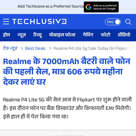
Add Techlusive as a Preferred Source
ENG
होम
न्यूज़
रिव्यू
मोबाइल फोन्स
गेमिंग
फोटो
वीडियो
टेक न्यूज़
Best Deals
Realme P4 Lite 5g Sale Today On Flipkart Pri
होम
Realme के 7000mAh बैटरी वाले फोन
की पहली सेल, मात्र 606 रुपये महीना
न्यूज़
देकर लाएं घर
रिव्यू
Realme P4 Lite 5G की सेल आज से Flipkart पर शुरू होने वाली
मोबाइल फोन्स
है। इस दौरान फोन पर बैंक डिस्काउंट और किफायती EMI मिलेगी।
गेमिंग
इसे हाल ही में पेश किया गया था।
फोटो