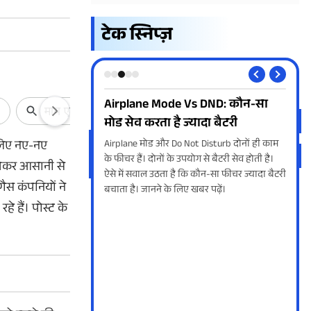
टेक स्निप्ज़
 दिन तक नेटफ्लिक्स
Airplane Mode Vs DND: कौन-सा
Jio 
हा फ्री
मोड सेव करता है ज्यादा बैटरी
सभी
े लिए नए-नए
हकों के लिए फ्री
Airplane मोड और Do Not Disturb दोनों ही काम
Jio 
कर आई है, जिसका फायदा
के फीचर हैं। दोनों के उपयोग से बैटरी सेव होती है।
लेकर
देखकर आसानी से
के लिए उठाया जा सकता है।
ऐसे में सवाल उठता है कि कौन-सा फीचर ज्यादा बैटरी
साथ ह
ैस कंपनियों ने
टफ्लिक्स सब्सक्रिप्शन
बचाता है। जानने के लिए खबर पढ़ें।
में 
ानें इस ऑफर से जुड़ी सभी
फुटब
े हैं। पोस्ट के