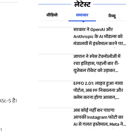
लेटेस्ट
वीडियो
समाचार
रिव्यू
सरकार ने OpenAI और
Anthropic के AI मॉडल्स को
मंत्रालयों में इस्तेमाल करने पर
लगाई रोक, जानिए क्या है वजह
जापान ने स्पेस टेक्नोलॉजी में
रचा इतिहास, पहली बार री-
यूजेबल रॉकेट को उड़ाकर
सुरक्षित धरती पर उतारा
EPFO 2.01: लाइव हुआ नाया
पोर्टल, अब PF निकालना और
क्लेम करना होगा आसान,
ASc-S है।
जानिए क्या-क्या बदला
अब कोई नहीं कर पाएगा
आपकी Instagram फोटो का
AI से गलत इस्तेमाल, Meta ने
ै।