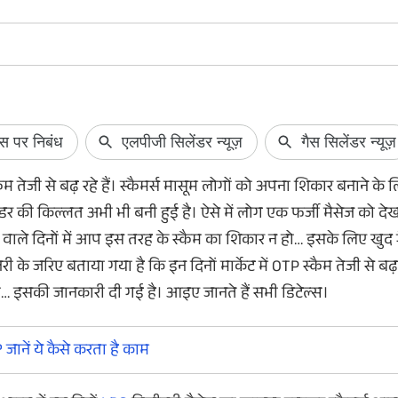
घर नहीं पहुंचा SIR फॉर्म? ऐसे करें
Netflix Free: 30
Online डाउनलोड
सब्सक्रिप्शन मिल र
स्कैम तेजी से बढ़ रहे हैं। स्कैमर्स मासूम लोगों को अपना शिकार बनाने क
SIR Form Download: अगर अभी तक BLO ने SIR
Netflix अपने चुनिंदा ग्रा
फॉर्म नहीं भेजा है... तो आपको और इंतजार करने की
सब्सक्रिप्शन ऑफर ले
लेंडर की किल्लत अभी भी बनी हुई है। ऐसे में लोग एक फर्जी मैसेज को 
जरूरत नहीं है। आप घर बैठे ऑनलाइन फॉर्म को
30 दिन या फिर 15 दिन 
 वाले दिनों में आप इस तरह के स्कैम का शिकार न हो… इसके लिए खुद ग
डाउनलोड भी कर सकते हैं। यहां जानें कैसे।
अगर आपने भी अभी तक ने
नहीं लिया है, तो यहां ज
े जरिए बताया गया है कि इन दिनों मार्केट में OTP स्कैम तेजी से बढ़ रह
डिटेल्स।
 इसकी जानकारी दी गई है। आइए जानते हैं सभी डिटेल्स।
जानें ये कैसे करता है काम