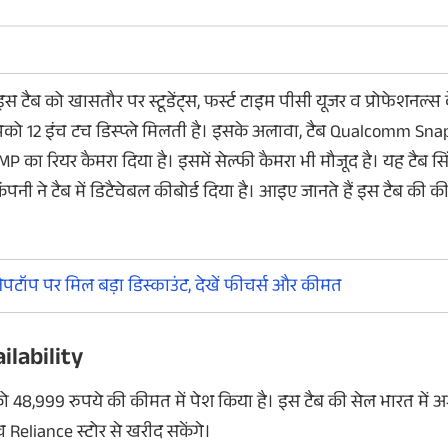
 इस टैब को खासतौर पर स्टूडेंट्स, फर्स्ट टाइम पीसी यूजर व प्रोफेशनल्स
ं आपको 12 इंच टच डिस्प्ले मिलती है। इसके अलावा, टैब Qualcomm S
इस दिन उठेगा La
3MP का रियर कैमरा दिया है। इसमें सेल्फी कैमरा भी मौजूद है। यह टैब स
Virat V1 5G से पर्
ंपनी ने टैब में डिटैचेबल कीबोर्ड दिया है। आइए जानते हैं इस टैब की
Lava Virat V1 और Lava
अनाउंस कर दी गई है। इन
हफ्ते भारतीय बाजार में 
प्लस एलसीडी डिस्प्ले
पटॉप पर मिल बड़ा डिस्काउंट, देखें फीचर्स और कीमत
मिलेगी।
ilability
48,999 रुपये की कीमत में पेश किया है। इस टैब की सेल भारत में अ
Reliance स्टोर से खरीद सकेंगे।