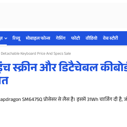
ज़
रिव्यू
मोबाइल फोन्स
गेमिंग
फोटो
वीडियो
वेब स्टोरी
n Detachable Keyboard Price And Specs Sale
च स्क्रीन और डिटैचेबल कीबोर्
मत
dragon SM6475Q प्रोसेसर से लैस है। इसमें 31Wh चार्जिंग दी है, 