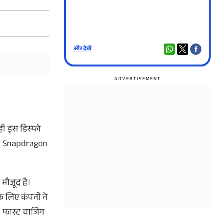
और देखें
और दे
ी इस डिस्प्ले
omm Snapdragon
 मौजूद है।
े लिए कंपनी ने
फास्ट चार्जिंग