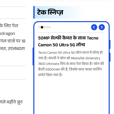
टेक स्निप्ज़
 के लिए पेश
napdragon
va Virat V1 और
50MP सेल्फी कैमरा के साथ Tecno
And
िंगल चार्ज पर 18
दा
Camon 50 Ultra 5G लॉन्च
आप
 कीमत, उपलब्धता
 Virat V1 5G की लॉन्च डेट
Tecno Camon 50 Ultra 5G फोन भारत में लॉन्च हो
Andr
 दोनों स्मार्टफोन को अगले
गया है। कंपनी ने फोन को MediaTek Dimensity
सेफ्
उतारा जाना है। इनमें एचडी
7400 Ultimate चिप क साथ पेश किया है। फोन की
में 
 और 6000एमएएच तक बैटरी
बैटरी 6500mAh की है, जिसके साथ फास्ट चार्जिंग
सुरक्
सपोर्ट दिया गया है।
गले महीने जून