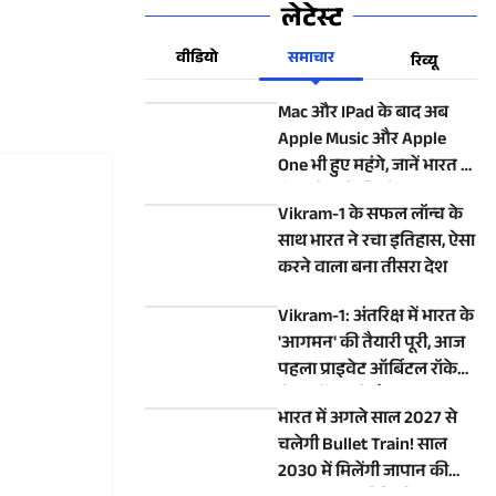
लेटेस्ट
वीडियो
समाचार
रिव्यू
Mac और IPad के बाद अब
Apple Music और Apple
One भी हुए महंगे, जानें भारत में
कितनी बढ़ी कीमतें
Vikram-1 के सफल लॉन्च के
साथ भारत ने रचा इतिहास, ऐसा
करने वाला बना तीसरा देश
Vikram-1: अंतरिक्ष में भारत के
'आगमन' की तैयारी पूरी, आज
पहला प्राइवेट ऑर्बिटल रॉकेट
होगा लॉन्च, रहें तैयार
भारत में अगले साल 2027 से
चलेगी Bullet Train! साल
2030 में मिलेंगी जापान की