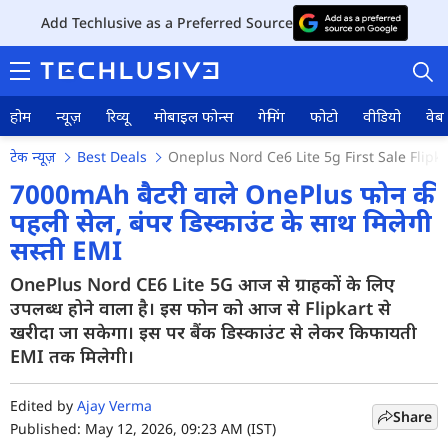
Add Techlusive as a Preferred Source
होम
न्यूज़
रिव्यू
मोबाइल फोन्स
गेमिंग
फोटो
वीडियो
वेब 
टेक न्यूज़
Best Deals
Oneplus Nord Ce6 Lite 5g First Sale Flipka
7000mAh बैटरी वाले OnePlus फोन की
पहली सेल, बंपर डिस्काउंट के साथ मिलेगी
सस्ती EMI
होम
OnePlus Nord CE6 Lite 5G आज से ग्राहकों के लिए
न्यूज़
उपलब्ध होने वाला है। इस फोन को आज से Flipkart से
रिव्यू
खरीदा जा सकेगा। इस पर बैंक डिस्काउंट से लेकर किफायती
EMI तक मिलेगी।
मोबाइल फोन्स
Edited by
Ajay Verma
गेमिंग
Share
Published: May 12, 2026, 09:23 AM (IST)