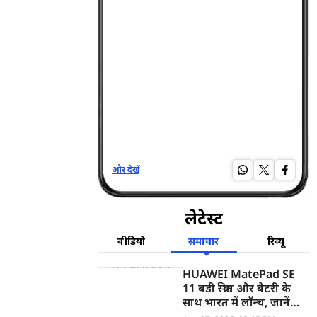
और देखें
और द
लेटेस्ट
वीडियो
समाचार
रिव्यू
HUAWEI MatePad SE
11 बड़ी स्क्रीन और बैटरी के
साथ भारत में लॉन्च, जानें
कीमत