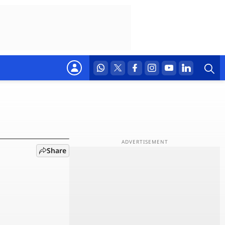
त्र
Share