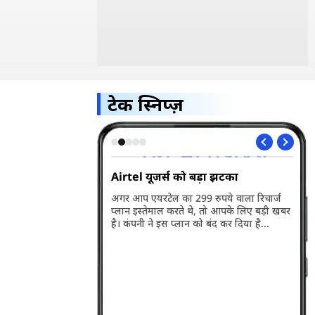
टेक स्निप्ज़
5G भारत में हुआ
Airtel यूजर्स को बड़ा झटका
Wh
अप
अगर आप एयरटेल का 299 रुपये वाला रिचार्ज
प्लान इस्तेमाल करते थे, तो आपके लिए बड़ी खबर
ारत में लॉन्च हो गया है।
व्ह
है। कंपनी ने इस प्लान को बंद कर दिया है...
बसे बड़ी खासियत इसकी
वाल
री है। जानते हैं इसकी
पहल
के बारे में...