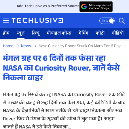
Add Techlusive as a Preferred Source
ENG
होम
न्यूज़
रिव्यू
मोबाइल फोन्स
गेमिंग
फोटो
वीडियो
Home
News
Nasa Curiosity Rover Stuck On Mars For 6 Days Af
होम
मंगल ग्रह पर 6 दिनों तक फंसा रहा
NASA का Curiosity Rover, जानें कैसे
न्यूज़
निकला बाहर
रिव्यू
मंगल ग्रह पर रिसर्च कर रहा NASA का Curiosity Rover एक छोटे
मोबाइल फोन्स
से पत्थर की वजह से छह दिनों तक फंस गया, कई कोशिशों के बाद
गेमिंग
NASA के वैज्ञानिकों ने खास तरीके से उसे बाहर निकाला और अब
Rover फिर से मंगल के रहस्यों की खोज में जुट गया है। आइए
फोटो
जानते हैं NASA ने उसे कैसे निकाला...