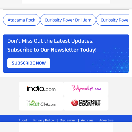
Atacama Rock
Curiosity Rover Drill Jam
Curiosity Rover
Don't Miss Out the Latest Updates.
Subscribe to Our Newsletter Today!
SUBSCRIBE NOW
About
Privacy Policy
Disclaimer
Archives
Advertise