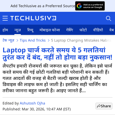
Add Techlusive as a Preferred Source
होम
न्यूज़
रिव्यू
मोबाइल फोन्स
गेमिंग
फोटो
वीडियो
वेब 
टेक न्यूज़
Tips And Tricks
5 Laptop Charging Mistakes Habits T
Laptop चार्ज करते समय ये 5 गलतियां
तुरंत कर दें बंद, नहीं तो होगा बड़ा नुकसान!
होम
लैपटॉप हमारी रोजमर्रा की जरूरत बन चुका है, लेकिन इसे चार्ज
करते समय की गई छोटी गलतियां बड़ी परेशानी बन सकती हैं।
न्यूज़
गलत आदतों की वजह से बैटरी जल्दी खराब होती है और
डिवाइस की लाइफ कम हो जाती है। इसलिए सही चार्जिंग का
रिव्यू
तरीका जानना बहुत जरूरी है। आइए जानते हैं...
मोबाइल फोन्स
Edited by
Ashutosh Ojha
गेमिंग
Share
Published: Mar 30, 2026, 10:47 AM (IST)