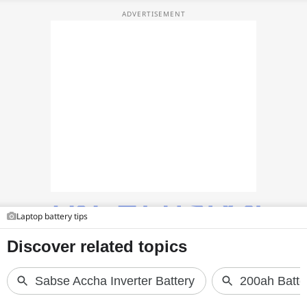
फोटो
वीडियो
वेब स्टोरी
ऐप्स
डील्स
Laptop battery tips