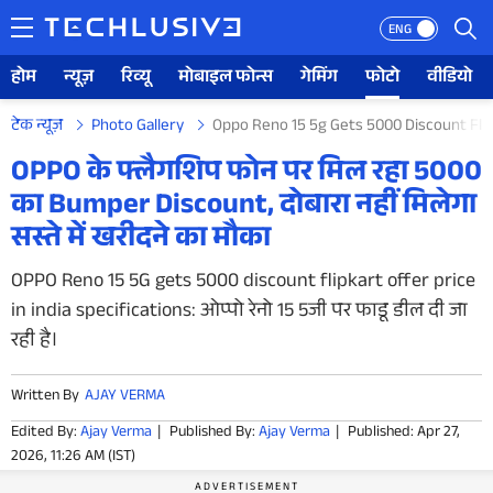
ENG
होम
न्यूज़
रिव्यू
मोबाइल फोन्स
गेमिंग
फोटो
वीडियो
टेक न्यूज़
Photo Gallery
Oppo Reno 15 5g Gets 5000 Discount Flipk
होम
OPPO के फ्लैगशिप फोन पर मिल रहा 5000
का Bumper Discount, दोबारा नहीं मिलेगा
न्यूज़
सस्ते में खरीदने का मौका
रिव्यू
OPPO Reno 15 5G gets 5000 discount flipkart offer price
in india specifications: ओप्पो रेनो 15 5जी पर फाडू डील दी जा
मोबाइल फोन्स
रही है।
गेमिंग
Written By
AJAY VERMA
फोटो
Edited By:
Ajay Verma
|
Published By:
Ajay Verma
|
Published: Apr 27,
2026, 11:26 AM (IST)
वीडियो