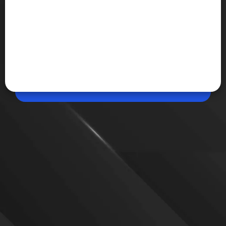
Jun 11, 2026, 11:33 AM (IST)
Share
आखिर ChatGPT बार-बार 73 नंबर ही क्यों चुनता है?
अगर आपने कभी ChatGPT से 1 से 100 के बीच कोई रैंडम नंबर
चुनने को कहा है, तो हो सकता है उसने 73 बताया हो। कई लोग इसे
देखकर हैरान हो जाते हैं, आखिर AI बार-बार यही नंबर क्यों चुनता
है? आइए जानते हैं इसके पीछे की दिलचस्प वजह...
VIEW MORE