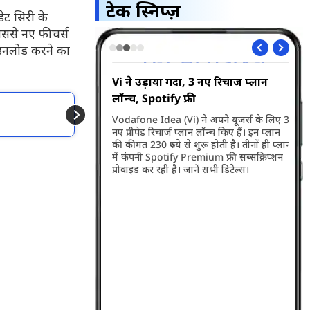
टेक स्निप्ज़
ेट सिरी के
िससे नए फीचर्स
ाउनलोड करने का
्द आने वाला है बड़ा
Vi ने उड़ाया गर्दा, 3 नए रिचार्ज प्लान
Ap
लॉन्च, Spotify फ्री
कै
और पढें
 नए फीचर रोलआउट करने
Vodafone Idea (Vi) ने अपने यूजर्स के लिए 3
कंप
Apple ने अचानक क्यों 
ं इसके बाद ग्रुप चैट्स करना
नए प्रीपेड रिचार्ज प्लान लॉन्च किए हैं। इन प्लान
कर 
ट हो जाएगा...
की कीमत 230 रुपये से शुरू होती है। तीनों ही प्लान
आसप
में कंपनी Spotify Premium फ्री सब्सक्रिप्शन
काम 
प्रोवाइड कर रही है। जानें सभी डिटेल्स।