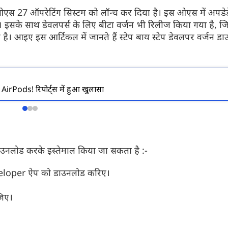
आईओएस 27 ऑपरेटिंग सिस्टम को लॉन्च कर दिया है। इस ओएस में अपडेड
ै। इसके साथ डेवलपर्स के लिए बीटा वर्जन भी रिलीज किया गया है, ज
आइए इस आर्टिकल में जानते हैं स्टेप बाय स्टेप डेवलपर वर्जन ड
Airtel यूजर्स को बड़ा झटका
WhatsApp में जल
अपडेट
अगर आप एयरटेल का 299 रुपये वाला रिचार्ज
प्लान इस्तेमाल करते थे, तो आपके लिए बड़ी खबर
व्हाट्सएप जल्द ही
irPods! रिपोर्ट्स में हुआ खुलासा
है। कंपनी ने इस प्लान को बंद कर दिया है...
वाला है। आपको बता दे
पहले से ज्यादा स्मार्
उनलोड करके इस्तेमाल किया जा सकता है :-
veloper ऐप को डाउनलोड करिए।
िए।