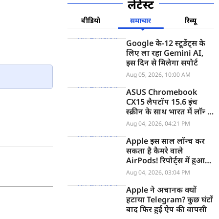
लेटेस्ट
वीडियो
समाचार
रिव्यू
Google के-12 स्टूडेंट्स के
लिए ला रहा Gemini AI,
इस दिन से मिलेगा सपोर्ट
Aug 05, 2026, 10:00 AM
ASUS Chromebook
CX15 लैपटॉप 15.6 इंच
स्क्रीन के साथ भारत में लॉन्च,
जानें कीमत
Aug 04, 2026, 04:21 PM
Apple इस साल लॉन्च कर
सकता है कैमरे वाले
AirPods! रिपोर्ट्स में हुआ
खुलासा
Aug 04, 2026, 03:04 PM
Apple ने अचानक क्यों
हटाया Telegram? कुछ घंटों
बाद फिर हुई ऐप की वापसी