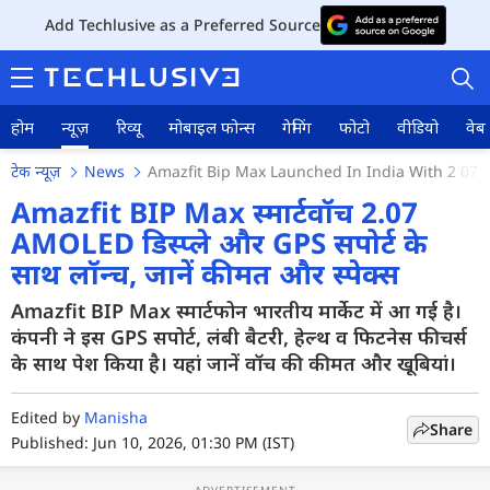
Add Techlusive as a Preferred Source
होम
न्यूज़
रिव्यू
मोबाइल फोन्स
गेमिंग
फोटो
वीडियो
वेब 
टेक न्यूज़
News
Amazfit Bip Max Launched In India With 2 07 A
Amazfit BIP Max स्मार्टवॉच 2.07
AMOLED डिस्प्ले और GPS सपोर्ट के
साथ लॉन्च, जानें कीमत और स्पेक्स
होम
Amazfit BIP Max स्मार्टफोन भारतीय मार्केट में आ गई है।
न्यूज़
कंपनी ने इस GPS सपोर्ट, लंबी बैटरी, हेल्थ व फिटनेस फीचर्स
रिव्यू
के साथ पेश किया है। यहां जानें वॉच की कीमत और खूबियां।
मोबाइल फोन्स
Edited by
Manisha
Share
Published: Jun 10, 2026, 01:30 PM (IST)
गेमिंग