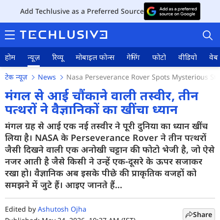
Add Techlusive as a Preferred Source
होम
न्यूज़
रिव्यू
मोबाइल फोन्स
गेमिंग
फोटो
वीडियो
वेब 
टेक न्यूज़
News
Nasa Perseverance Rover Spots Mysterious St
मंगल से आई चौंकाने वाली तस्वीर, तीन
पत्थरों ने वैज्ञानिकों का खींचा ध्यान
होम
मंगल ग्रह से आई एक नई तस्वीर ने पूरी दुनिया का ध्यान खींच
लिया है। NASA के Perseverance Rover ने तीन पत्थरों
न्यूज़
जैसी दिखने वाली एक अनोखी चट्टान की फोटो भेजी है, जो ऐसे
नजर आती है जैसे किसी ने उन्हें एक-दूसरे के ऊपर सजाकर
रिव्यू
रखा हो। वैज्ञानिक अब इसके पीछे की प्राकृतिक वजहों को
मोबाइल फोन्स
समझने में जुटे हैं। आइए जानते हैं...
गेमिंग
Edited by
Ashutosh Ojha
Share