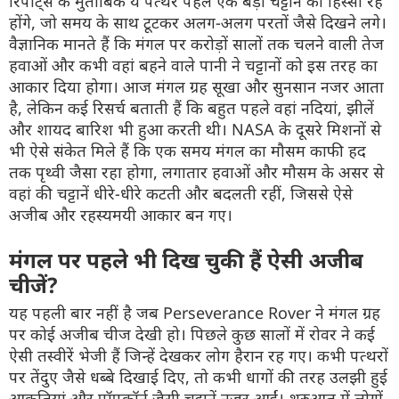
रिपोर्ट्स के मुताबिक ये पत्थर पहले एक बड़ी चट्टान का हिस्सा रहे
होंगे, जो समय के साथ टूटकर अलग-अलग परतों जैसे दिखने लगे।
वैज्ञानिक मानते हैं कि मंगल पर करोड़ों सालों तक चलने वाली तेज
हवाओं और कभी वहां बहने वाले पानी ने चट्टानों को इस तरह का
आकार दिया होगा। आज मंगल ग्रह सूखा और सुनसान नजर आता
है, लेकिन कई रिसर्च बताती हैं कि बहुत पहले वहां नदियां, झीलें
और शायद बारिश भी हुआ करती थी। NASA के दूसरे मिशनों से
भी ऐसे संकेत मिले हैं कि एक समय मंगल का मौसम काफी हद
तक पृथ्वी जैसा रहा होगा, लगातार हवाओं और मौसम के असर से
वहां की चट्टानें धीरे-धीरे कटती और बदलती रहीं, जिससे ऐसे
अजीब और रहस्यमयी आकार बन गए।
मंगल पर पहले भी दिख चुकी हैं ऐसी अजीब
चीजें?
यह पहली बार नहीं है जब Perseverance Rover ने मंगल ग्रह
पर कोई अजीब चीज देखी हो। पिछले कुछ सालों में रोवर ने कई
ऐसी तस्वीरें भेजी हैं जिन्हें देखकर लोग हैरान रह गए। कभी पत्थरों
पर तेंदुए जैसे धब्बे दिखाई दिए, तो कभी धागों की तरह उलझी हुई
आकृतियां और पॉपकॉर्न जैसी चट्टानें नजर आईं। शुरुआत में लोगों