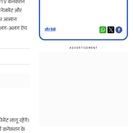
IPTV कनेक्शन
ैनेजमेंट और
ट और आसान
ें अलग-अलग ऐप
और देखें
और दे
ंट लागू रहेंगे।
ी कनेक्शन के