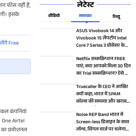
लेटेस्ट
शन फीस नहीं है,
ाएगी। इसके
वीडियो
समाचार
रिव्यू
ASUS Vivobook 14 और
Vivobook 15 लैपटॉप Intel
ेंगे Free
Core 7 Series 3 प्रोसेसर के
साथ लॉन्च, जानें कीमत
Netflix सब्सक्रिप्शन FREE
पाएं, क्या आपको मिला 30 दिन
का Trial सब्सक्रिप्शन? ऐसे करें
चेक
Truecaller के CEO ने आखिर
क्यों कहा, भारत में SPAM
कॉल्स की समस्या और खराब
होने वाली है?
 आजकल कंपनियां
Noise REP Band भारत में
। One Airtel
Screen-less डिजाइन के साथ
लॉन्च, सिंगल चार्ज पर चलेगा
तक का प्रमोशनल