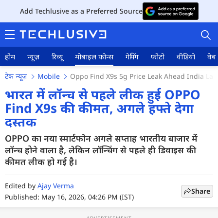
Add Techlusive as a Preferred Source
होम
न्यूज़
रिव्यू
मोबाइल फोन्स
गेमिंग
फोटो
वीडियो
वेब 
टेक न्यूज़
Mobile
Oppo Find X9s 5g Price Leak Ahead India Lau
भारत में लॉन्च से पहले लीक हुई OPPO
Find X9s की कीमत, अगले हफ्ते देगा
दस्तक
होम
OPPO का नया स्मार्टफोन अगले सप्ताह भारतीय बाजार में
न्यूज़
लॉन्च होने वाला है, लेकिन लॉन्चिंग से पहले ही डिवाइस की
रिव्यू
कीमत लीक हो गई है।
मोबाइल फोन्स
Edited by
Ajay Verma
Share
Published: May 16, 2026, 04:26 PM (IST)
गेमिंग