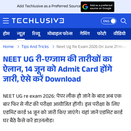
Add Techlusive as a Preferred Source
ENG
होम
न्यूज़
रिव्यू
मोबाइल फोन्स
गेमिंग
फोटो
वीडियो
Home
Tips And Tricks
Neet Ug Re Exam 2026 On June 21 How T
होम
NEET UG री-एग्जाम की तारीखों का
ऐलान, 14 जून को Admit Card होंगे
न्यूज़
जारी, ऐसे करें Download
रिव्यू
NEET UG re exam 2026: पेपर लीक हो जाने के बाद अब एक
मोबाइल फोन्स
बार फिर से नीट की परीक्षा आयोजित होंगी। इस परीक्षा के लिए
गेमिंग
एडमिट कार्ड 14 जून को जारी किए जाएंगे। यहां जानें एडमिट कार्ड
घर बैठे कैसे करें डाउनलोड।
फोटो