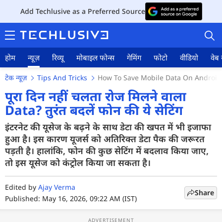
Add Techlusive as a Preferred Source
होम
न्यूज़
रिव्यू
मोबाइल फोन्स
गेमिंग
फोटो
वीडियो
वेब 
टेक न्यूज़
Tips And Tricks
How To Save Mobile Data On Android 
पूरा दिन नहीं चलता रोज मिलने वाला
Data? तुरंत बदलें फोन की ये सेटिंग
होम
इंटरनेट की यूसेज के बढ़ने के साथ डेटा की खपत में भी इजाफा
हुआ है। इस कारण यूजर्स को अतिरिक्त डेटा पैक की जरूरत
न्यूज़
पड़ती है। हालांकि, फोन की कुछ सेटिंग में बदलाव किया जाए,
तो इस यूसेज को कंट्रोल किया जा सकता है।
रिव्यू
मोबाइल फोन्स
Edited by
Ajay Verma
Share
Published: May 16, 2026, 09:22 AM (IST)
गेमिंग