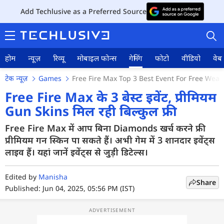
Add Techlusive as a Preferred Source
होम
न्यूज़
रिव्यू
मोबाइल फोन्स
गेमिंग
फोटो
वीडियो
वेब 
टेक न्यूज़
Games
Free Fire Max Top 3 Best Event For Free Wea
Free Fire Max के 3 बेस्ट इवेंट, प्रीमियम
Gun Skins मिल रही बिल्कुल फ्री
होम
Free Fire Max में आप बिना Diamonds खर्च करने फ्री
प्रीमियम गन स्किन पा सकते हैं। अभी गेम में 3 शानदार इवेंट्स
न्यूज़
लाइव हैं। यहां जानें इवेंट्स से जुड़ी डिटेल्स।
रिव्यू
Edited by
Manisha
Share
मोबाइल फोन्स
Published: Jun 04, 2025, 05:56 PM (IST)
गेमिंग