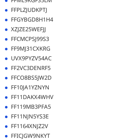
FFML9KGFS5LM
FFPLZJUDKPTJ
FFGYBGD8H1H4
XZJZE25WEFJJ
FFCMCPSJ99S3
FF9MJ31CXKRG
UVX9PYZV54AC
FF2VC3DENRF5
FFCO8BS5JW2D
FF10JA1YZNYN
FF11DAKX4WHV
FF119MB3PFA5
FF11NJN5YS3E
FF1164XNJZ2V
FFICJGW9NKYT