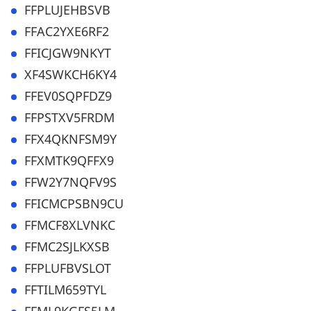
FFPLUJEHBSVB
FFAC2YXE6RF2
FFICJGW9NKYT
XF4SWKCH6KY4
FFEV0SQPFDZ9
FFPSTXV5FRDM
FFX4QKNFSM9Y
FFXMTK9QFFX9
FFW2Y7NQFV9S
FFICMCPSBN9CU
FFMCF8XLVNKC
FFMC2SJLKXSB
FFPLUFBVSLOT
FFTILM659TYL