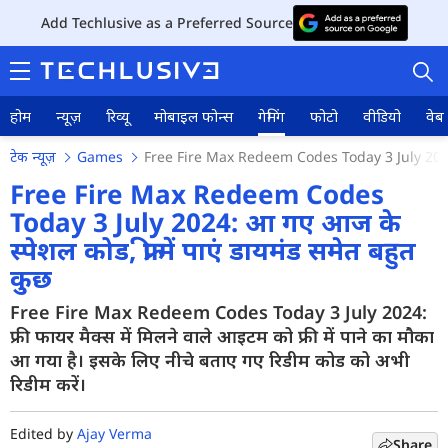
Add Techlusive as a Preferred Source
होम
न्यूज़
रिव्यू
मोबाइल फोन्स
गेमिंग
फोटो
वीडियो
वेब 
टेक न्यूज़
Games
Free Fire Max Redeem Codes Today 3 July 20
Free Fire Max Redeem Codes
Today 3 July 2024: आ गए आज के
स्पेशल कोड, फ्री में पाएं डायमंड समेत बहुत
होम
कुछ
न्यूज़
Free Fire Max Redeem Codes Today 3 July 2024:
रिव्यू
फ्री फायर मैक्स में मिलने वाले आइटम को फ्री में पाने का मौका
आ गया है। इसके लिए नीचे बताए गए रिडीम कोड को अभी
मोबाइल फोन्स
रिडीम करें।
गेमिंग
Edited by
Ajay Verma
Share