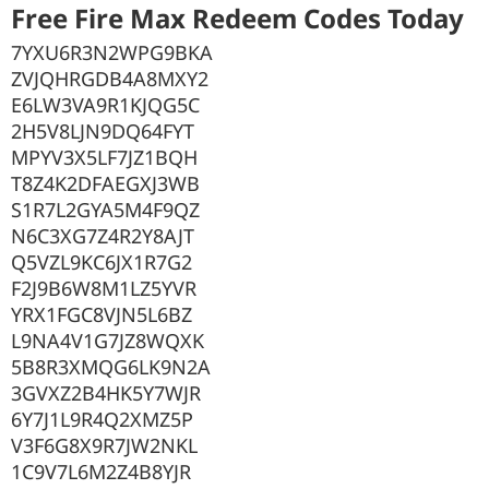
Free Fire Max Redeem Codes Today
7YXU6R3N2WPG9BKA
ZVJQHRGDB4A8MXY2
E6LW3VA9R1KJQG5C
2H5V8LJN9DQ64FYT
MPYV3X5LF7JZ1BQH
T8Z4K2DFAEGXJ3WB
S1R7L2GYA5M4F9QZ
N6C3XG7Z4R2Y8AJT
Q5VZL9KC6JX1R7G2
F2J9B6W8M1LZ5YVR
YRX1FGC8VJN5L6BZ
L9NA4V1G7JZ8WQXK
5B8R3XMQG6LK9N2A
3GVXZ2B4HK5Y7WJR
6Y7J1L9R4Q2XMZ5P
V3F6G8X9R7JW2NKL
1C9V7L6M2Z4B8YJR