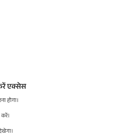
ें एक्सेस
रना होगा।
करें।
िखेगा।