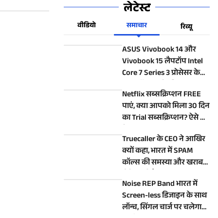
लेटेस्ट
वीडियो
समाचार
रिव्यू
ASUS Vivobook 14 और
Vivobook 15 लैपटॉप Intel
Core 7 Series 3 प्रोसेसर के
साथ लॉन्च, जानें कीमत
Netflix सब्सक्रिप्शन FREE
पाएं, क्या आपको मिला 30 दिन
का Trial सब्सक्रिप्शन? ऐसे करें
चेक
Truecaller के CEO ने आखिर
क्यों कहा, भारत में SPAM
कॉल्स की समस्या और खराब
होने वाली है?
Noise REP Band भारत में
Screen-less डिजाइन के साथ
लॉन्च, सिंगल चार्ज पर चलेगा