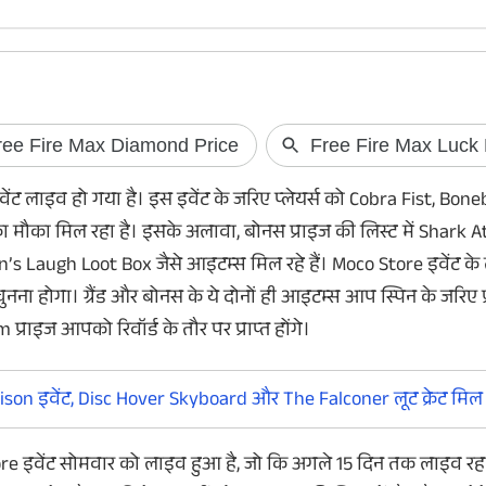
घर नहीं पहुंचा SIR फॉर्म? ऐसे करें
Netflix Free: 30
Online डाउनलोड
सब्सक्रिप्शन मिल र
ेंट लाइव हो गया है। इस इवेंट के जरिए प्लेयर्स को Cobra Fist, Bo
SIR Form Download: अगर अभी तक BLO ने SIR
Netflix अपने चुनिंदा ग्रा
ने का मौका मिल रहा है। इसके अलावा, बोनस प्राइज की लिस्ट में Shark 
फॉर्म नहीं भेजा है... तो आपको और इंतजार करने की
सब्सक्रिप्शन ऑफर ले
s Laugh Loot Box जैसे आइटम्स मिल रहे हैं। Moco Store इवेंट 
जरूरत नहीं है। आप घर बैठे ऑनलाइन फॉर्म को
30 दिन या फिर 15 दिन 
ुनना होगा। ग्रैंड और बोनस के ये दोनों ही आइटम्स आप स्पिन के जरिए प्रा
डाउनलोड भी कर सकते हैं। यहां जानें कैसे।
अगर आपने भी अभी तक ने
नहीं लिया है, तो यहां ज
्राइज आपको रिवॉर्ड के तौर पर प्राप्त होंगे।
डिटेल्स।
ison इवेंट, Disc Hover Skyboard और The Falconer लूट क्रेट मिल र
e इवेंट सोमवार को लाइव हुआ है, जो कि अगले 15 दिन तक लाइव रहन