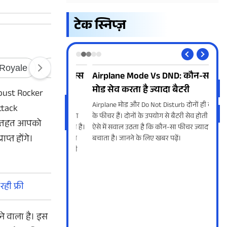
टेक स्निप्ज़
 दिन तक नेटफ्लिक्स
Airplane Mode Vs DND: कौन-सा
Jio 
हा फ्री
मोड सेव करता है ज्यादा बैटरी
सभी
nebust Rocker
हकों के लिए फ्री
Airplane मोड और Do Not Disturb दोनों ही काम
Jio 
Attack
कर आई है, जिसका फायदा
के फीचर हैं। दोनों के उपयोग से बैटरी सेव होती है।
लेकर
के तहत आपको
के लिए उठाया जा सकता है।
ऐसे में सवाल उठता है कि कौन-सा फीचर ज्यादा बैटरी
साथ ह
प्त होंगे।
टफ्लिक्स सब्सक्रिप्शन
बचाता है। जानने के लिए खबर पढ़ें।
में 
ानें इस ऑफर से जुड़ी सभी
फुटब
ही फ्री
े वाला है। इस