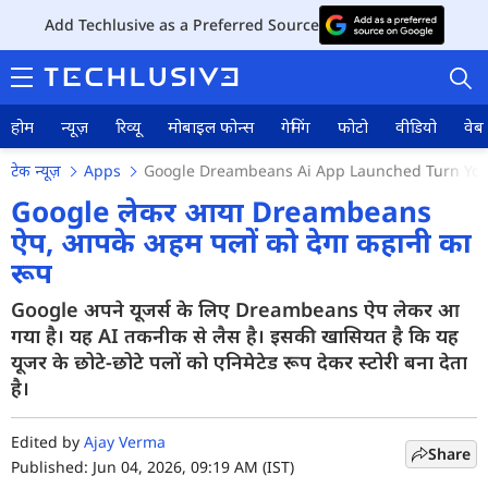
Add Techlusive as a Preferred Source
होम
न्यूज़
रिव्यू
मोबाइल फोन्स
गेमिंग
फोटो
वीडियो
वेब 
टेक न्यूज़
Apps
Google Dreambeans Ai App Launched Turn You
Google लेकर आया Dreambeans
ऐप, आपके अहम पलों को देगा कहानी का
रूप
होम
Google अपने यूजर्स के लिए Dreambeans ऐप लेकर आ
न्यूज़
गया है। यह AI तकनीक से लैस है। इसकी खासियत है कि यह
रिव्यू
यूजर के छोटे-छोटे पलों को एनिमेटेड रूप देकर स्टोरी बना देता
है।
मोबाइल फोन्स
Edited by
Ajay Verma
गेमिंग
Share
Published: Jun 04, 2026, 09:19 AM (IST)