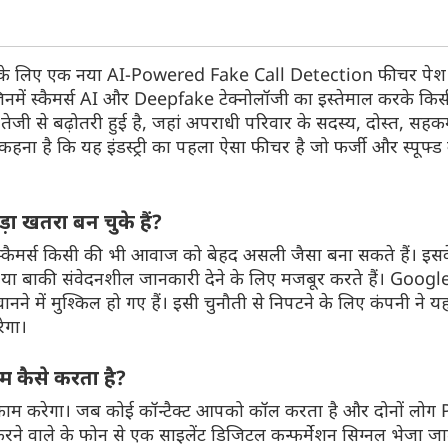
्स के लिए एक नया AI-Powered Fake Call Detection फीचर पेश 
नमें स्कैमर्स AI और Deepfake टेक्नोलॉजी का इस्तेमाल करके कि
Jio लाया 10,000 का नया प्लान, डेटा-
इंतजार खत्म! i
ं तेजी से बढ़ोतरी हुई है, जहां अपराधी परिवार के सदस्य, दोस्त, सहक
कॉलिंग-15 OTT
में लॉन्च, जानें 
ना है कि यह इंडस्ट्री का पहला ऐसा फीचर है जो फर्जी और स्पूफ्ड
Jio कंपनी अपने यूजर्स के लिए 15 अगस्त
iQOO Z11 Lite 5G 
स्वतंत्रता दिवस के मौके पर Freedom Pack
है। यह कंपनी का ब
ऑफर लाई है। इस ऑफर के तहत कंपनी ने
6500mAh बैटरी जैसे
ा खतरा बन चुके हैं?
10,000 रुपये और 12,122 रुपये के दो प्लान
यह फोन पिछले हफ्ते
पेश किए हैं। जानें डिटेल्स।
44W 5G का ही रीब्रा
कैमर्स किसी की भी आवाज को बेहद असली जैसा बना सकते हैं। इसके
और खूबियां।
े या बाकी संवेदनशील जानकारी देने के लिए मजबूर करते हैं। Googl
में मुश्किल हो गए हैं। इसी चुनौती से निपटने के लिए कंपनी ने यह 
ेगा।
कैसे करता है?
प काम करेगा। जब कोई कॉन्टैक्ट आपको कॉल करता है और दोनों लो
ने वाले के फोन से एक साइलेंट डिजिटल कन्फर्मेशन सिग्नल भेजा जा