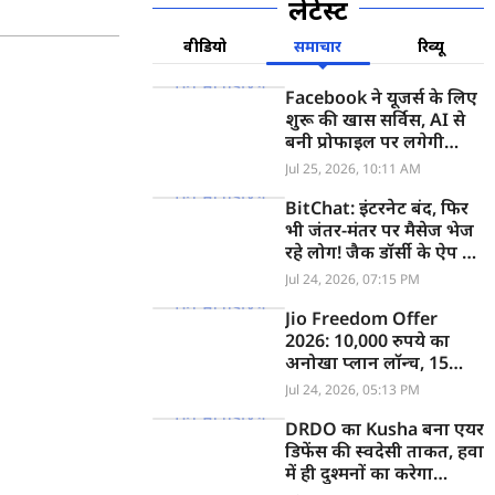
लेटेस्ट
वीडियो
समाचार
रिव्यू
Facebook ने यूजर्स के लिए
शुरू की खास सर्विस, AI से
बनी प्रोफाइल पर लगेगी
लगाम
Jul 25, 2026, 10:11 AM
BitChat: इंटरनेट बंद, फिर
भी जंतर-मंतर पर मैसेज भेज
रहे लोग! जैक डॉर्सी के ऐप पर
भारत सरकार लगाएगी Ban?
Jul 24, 2026, 07:15 PM
Jio Freedom Offer
2026: 10,000 रुपये का
अनोखा प्लान लॉन्च, 15
महीने की वैलिडिटी के साथ
Jul 24, 2026, 05:13 PM
मिलेगा ये सब
DRDO का Kusha बना एयर
डिफेंस की स्वदेसी ताकत, हवा
में ही दुश्मनों का करेगा