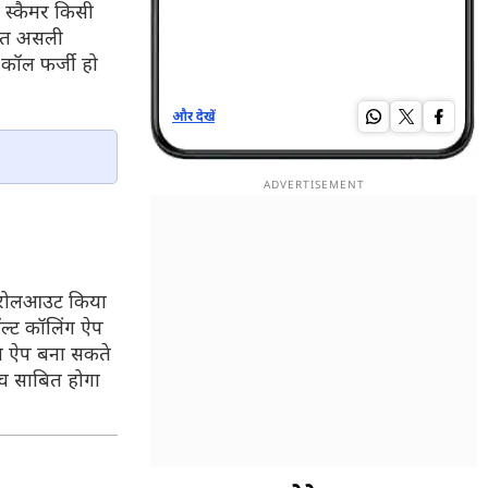
 स्कैमर किसी
रंत असली
 कॉल फर्जी हो
और देखें
और 
र रोलआउट किया
ल्ट कॉलिंग ऐप
फोन ऐप बना सकते
च साबित होगा