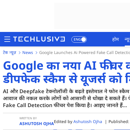
होम
न्यू
ENG
टेक न्यूज़
News
Google Launches Ai Powered Fake Call Detect
होम
Google का नया AI फीचर क
न्यूज़
डीपफेक स्कैम से यूजर्स को मि
रिव्यू
AI और Deepfake टेक्नोलॉजी के बढ़ते इस्तेमाल ने फोन स्कैम
मोबाइल फोन्स
आवाज की नकल करके लोगों को आसानी से धोखा दे सकते हैं। ऐ
गेमिंग
Fake Call Detection फीचर पेश किया है। आइए जानते हैं...
फोटो
WRITTEN BY
Edited by
Ashutosh Ojha
|
Published: 
ASHUTOSH OJHA
वीडियो