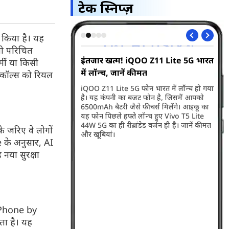
टेक स्निप्ज़
किया है। यह
सी परिचित
QOO Z11 Lite 5G भारत
WhatsApp जल्द होगा अपडेट, बदलेगा
भा
र्मी या किसी
कीमत
मैसेज बबल का डिजाइन
S
 कॉल्स को रियल
फोन भारत में लॉन्च हो गया
WhatsApp के डिजाइन में जल्द बदलाव होने
Sa
जट फोन है, जिसमें आपको
वाला है, जिसके तहत मैसेज बबल को नई शेप में
1,
 फीचर्स मिलेंगे। आइकू का
देखा जा सकेगा। इससे ऐप का इंटरफेस मॉर्डर बन
ले
 लॉन्च हुए Vivo T5 Lite
जाएगा। इससे चैटिंग करने में मजा आएगा।
आप
ंडेड वर्जन ही है। जानें कीमत
यहा
 जरिए वे लोगों
e के अनुसार, AI
नया सुरक्षा
ग Phone by
ता है। यह