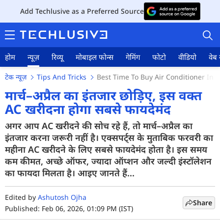
Add Techlusive as a Preferred Source
होम
न्यूज़
रिव्यू
मोबाइल फोन्स
गेमिंग
फोटो
वीडियो
वेब 
टेक न्यूज़
Tips And Tricks
Best Time To Buy Air Conditioner In
मार्च–अप्रैल का इंतजार छोड़िए, इस वक्त
AC खरीदना होगा सबसे फायदेमंद
होम
अगर आप AC खरीदने की सोच रहे हैं, तो मार्च–अप्रैल का
इंतजार करना जरूरी नहीं है। एक्सपर्ट्स के मुताबिक फरवरी का
न्यूज़
महीना AC खरीदने के लिए सबसे फायदेमंद होता है। इस समय
कम कीमत, अच्छे ऑफर, ज्यादा ऑप्शन और जल्दी इंस्टॉलेशन
रिव्यू
का फायदा मिलता है। आइए जानते हैं...
मोबाइल फोन्स
Edited by
Ashutosh Ojha
गेमिंग
Share
Published: Feb 06, 2026, 01:09 PM (IST)