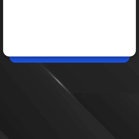
May 08, 2026, 09:20 AM (IST)
Google लाया नया फिटनेस बैंड, Whoop से मिलेगी टक्कर
Google ने ग्लोबल बाजार में Google Fitbit Air को पेश किया है। यह
स्क्रीनलेस फिटनेस बैंड है, जिससे अपनी सेहत व फिटनेस का ख्याल
रखा जा सकता है। इसे बाजार में Whoop 5.0 से जोरदार टक्कर
मिलेगी।
VIEW MORE