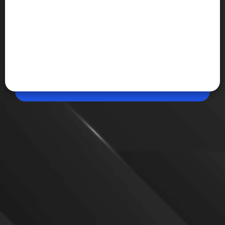
May 07, 2026, 01:04 PM (IST)
Share
इंसानों के बाद अब रोबोट करेगा पूजा-पाठ
दक्षिण कोरिया में एक ऐसा रोबोट सामने आया है, जो अब पूजा-पाठ
और मंत्रोच्चार भी कर सकता है। ‘Gabi’ नाम का यह रोबोट बौद्ध
मंदिर में भिक्षुओं के साथ धार्मिक अनुष्ठानों में शामिल हुआ। आइए
जानते हैं...
VIEW MORE