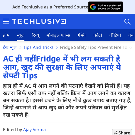
Add Techlusive as a Preferred Source
होम
न्यूज़
रिव्यू
मोबाइल फोन्स
गेमिंग
फोटो
वीडियो
वेब 
टेक न्यूज़
Tips And Tricks
Fridge Safety Tips Prevent Fire To 
AC ही नहीं Fridge में भी लग सकती है
आग, खुद की सुरक्षा के लिए अपनाएं ये
सेफ्टी Tips
होम
हाल ही में AC में आग लगने की घटनाएं देखने को मिली हैं। यह
न्यूज़
खतरा सिर्फ एसी तक नहीं बल्कि फ्रिज में आग लगने का कारण
रिव्यू
बन सकता है। इससे बचने के लिए नीचे कुछ उपाय बताए गए हैं,
जिन्हें अपनाने से आप खुद को और अपने परिवार को सुरक्षित
मोबाइल फोन्स
रख सकते हैं।
गेमिंग
Edited by
Ajay Verma
Share