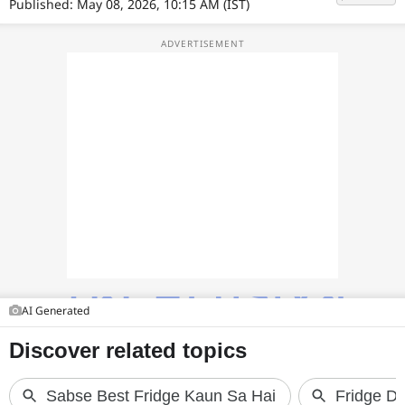
फोटो
Published: May 08, 2026, 10:15 AM (IST)
वीडियो
वेब स्टोरी
ऐप्स
डील्स
AI Generated