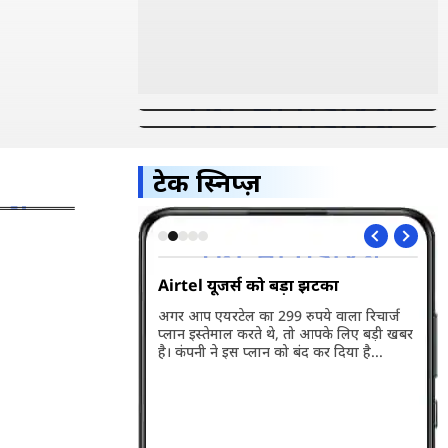
सबसे पहले इस्तेमाल करना चाहते हैं iOS
iOS 27 के 5 सबसे दमदार फीचर,
27? जानें बीटा अपडेट डाउनलोड करने
आपके iPhone को बना देंगे अधिक
का तरीका
स्मार्ट और पावरफुल
े वाला है
से लेकर
टेक स्निप्ज़
ड़े बदलाव,
5G भारत में हुआ
Airtel यूजर्स को बड़ा झटका
Wh
अप
अगर आप एयरटेल का 299 रुपये वाला रिचार्ज
प्लान इस्तेमाल करते थे, तो आपके लिए बड़ी खबर
ारत में लॉन्च हो गया है।
व्ह
है। कंपनी ने इस प्लान को बंद कर दिया है...
बसे बड़ी खासियत इसकी
वाल
री है। जानते हैं इसकी
पहल
के बारे में...