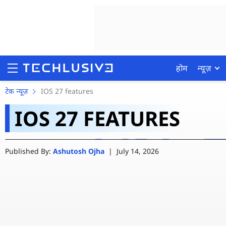
होम
न्यूज़
Apple ने रोलआउट करना शु
टेक न्यूज़
IOS 27 features
IOS 27 FEATURES
AI में आया सबसे बड़ा अपडेट
होम
बदला
Published By:
Ashutosh Ojha
|
July 14, 2026
न्यूज़
रिव्यू
मोबाइल फोन्स
गेमिंग