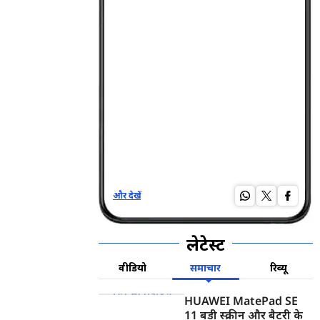
और देखें
और द
लेटेस्ट
वीडियो
समाचार
रिव्यू
HUAWEI MatePad SE
11 बड़ी स्क्रीन और बैटरी के