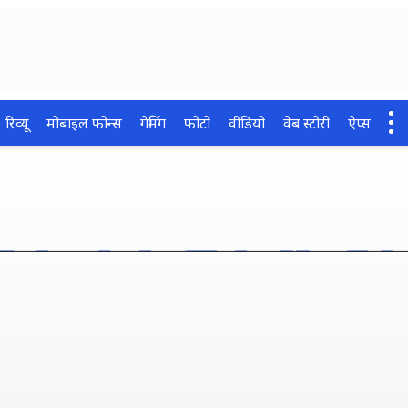
रिव्यू
मोबाइल फोन्स
गेमिंग
फोटो
वीडियो
वेब स्टोरी
ऐप्स
रू किया iOS 27 Public Beta
, जानें कैसे करें इंस्टॉल और 