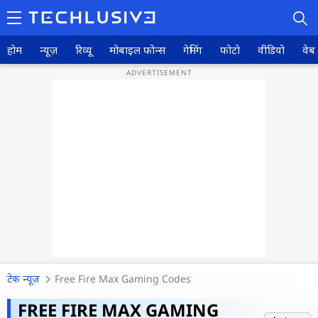
होम
न्यूज़
रिव्यू
मोबाइल फोन्स
गेमिंग
फोटो
वीडियो
वेब 
होम
न्यूज़
रिव्यू
मोबाइल फोन्स
गेमिंग
टेक न्यूज़
Free Fire Max Gaming Codes
फोटो
Free Fire Max: नए गेमिंग कोड फ्री में
FREE FIRE MAX GAMING
वीडियो