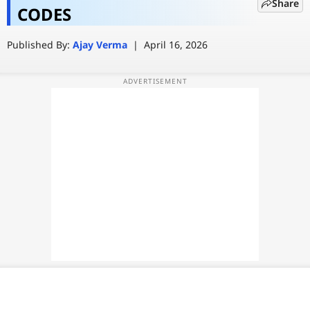
Share
दिलाएंगे पेट और आउटफिट, पाने के लिए
CODES
वेब स्टोरी
ऐसे करें रिडीम
Published By:
Ajay Verma
|
April 16, 2026
ऐप्स
डील्स