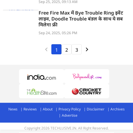
Sep 25, 2025, 09:13 AM
Free Fire Max में Bye Trouble Ring इवेंट
लाइव, Doodle Trouble बंडल के साथ ये सब
मिलेगा फ्री
Sep 24, 2025, 05:26 PM
1
2
3
News
Reviews
About
Privacy Policy
Disclaimer
Archives
Advertise
Copyright 2026 TECHLUSIVE.IN. All Right Reserved.