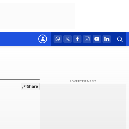
डार्क
Share