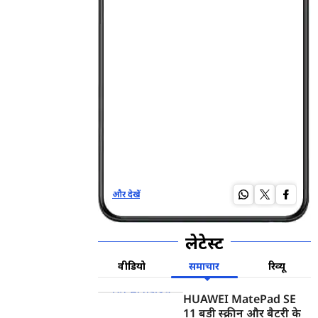
और देखें
और द
लेटेस्ट
वीडियो
समाचार
रिव्यू
HUAWEI MatePad SE
11 बड़ी स्क्रीन और बैटरी के