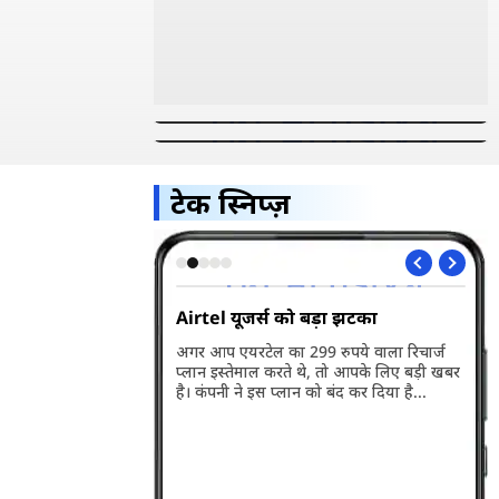
पृथ्वी के बाहर मिला जीवन का नया
NASA ने खोले अंतरिक्ष के अनदेखे राज,
सुराग, वैज्ञानिकों की इस नई खोज ने
लगभग 6 हजार नए ग्रहों का हुआ खुलासा
बढ़ाई उम्मीदें
टेक स्निप्ज़
5G भारत में हुआ
Airtel यूजर्स को बड़ा झटका
Wh
अप
अगर आप एयरटेल का 299 रुपये वाला रिचार्ज
प्लान इस्तेमाल करते थे, तो आपके लिए बड़ी खबर
ारत में लॉन्च हो गया है।
व्ह
है। कंपनी ने इस प्लान को बंद कर दिया है...
बसे बड़ी खासियत इसकी
वाल
री है। जानते हैं इसकी
पहल
के बारे में...