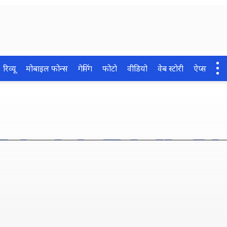
रिव्यू
मोबाइल फोन्स
गेमिंग
फोटो
वीडियो
वेब स्टोरी
ऐप्स
आकाशगंगाएं, जिनमें नहीं मिला 