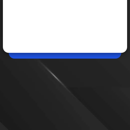
May 13, 2026, 04:54 PM (IST)
Share
कहीं आपकी चारधाम यात्रा बुकिंग तो नहीं है Fake? रहें
Safe
Char Dham यात्रा की शुरुआत के साथ साइबर क्रिमिनल्स भी
एक्टिव हो चुके हैं। VIP दर्शन, फ्री हेलीकॉप्टर सर्विस व आखिरी कुछ
सीट उपलब्ध होने जैसे लुभावने ऑनलाइन ऑफर्स देकर वो श्रद्धालुओं
को अपना शिकार बना रहे हैं।
VIEW MORE