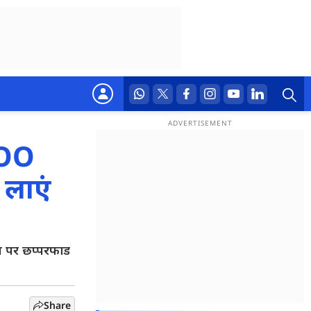
QOO
 लाएं
 पर छप्परफाड
Share