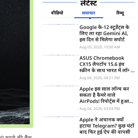
लेटेस्ट
वीडियो
समाचार
रिव्यू
Google के-12 स्टूडेंट्स के
लिए ला रहा Gemini AI,
इस दिन से मिलेगा सपोर्ट
Aug 05, 2026, 10:00 AM
ASUS Chromebook
CX15 लैपटॉप 15.6 इंच
स्क्रीन के साथ भारत में लॉन्च,
जानें कीमत
Aug 04, 2026, 04:21 PM
Apple इस साल लॉन्च कर
सकता है कैमरे वाले
AirPods! रिपोर्ट्स में हुआ
खुलासा
Aug 04, 2026, 03:04 PM
Apple ने अचानक क्यों
हटाया Telegram? कुछ घंटों
बाद फिर हुई ऐप की वापसी
0 रुपये की बैंक