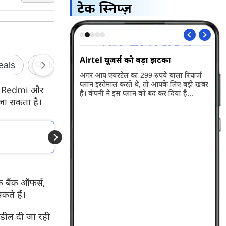
टेक स्निप्ज़
 बड़ा झटका
WhatsApp में जल्द आने वाला है बड़ा
Vi 
अपडेट
लॉन
99 रुपये वाला रिचार्ज
 थे, तो आपके लिए बड़ी खबर
व्हाट्सएप जल्द ही नए फीचर रोलआउट करने
Vod
ng, Redmi और
न को बंद कर दिया है...
वाला है। आपको बता दें इसके बाद ग्रुप चैट्स करना
नए 
 जा सकता है।
पहले से ज्यादा स्मार्ट हो जाएगा...
की 
प्ल
सब्
और पढें
डिटे
25000 रुपये से कम के 
कि बैंक ऑफर्स,
कते हैं।
न डील दी जा रही