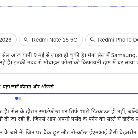
Redmi Note 17 5G भारत में हुआ
Airtel यूजर्स को
लॉन्च
अगर आप एयरटेल का 2
प्लान इस्तेमाल करते
Redmi Note 17 5G भारत में लॉन्च हो गया है।
बड़ी सेल आज यानी 9 मई से लाइव हो चुकी है। मेगा सेल में Samsu
है। कंपनी ने इस प्ला
इस स्मार्टफोन की सबसे बड़ी खासियत इसकी
िल रहे हैं। इनकी मदद से मोबाइल फोन्स को किफायती दाम में घर लाया
8000mAh की बड़ी बैटरी है। जानते हैं इसकी
कीमत और सभी फीचर्स के बारे में...
 यहां जानें कीमत और ऑफर्स
। सेल के दौरान स्मार्टफोन्स पर सिर्फ भारी डिस्काउंट ही नहीं, बल्
भी दी जा रही है, जिनसे आप अपनी पसंद के फोन को सस्ते में खरीद स
टफोन के बारे में, जिन पर बैंक छूट और नो-कॉस्ट ईएमआई जैसी बेहतरी