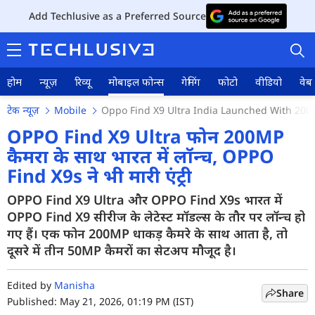
Add Techlusive as a Preferred Source
होम
न्यूज़
रिव्यू
मोबाइल फोन्स
गेमिंग
फोटो
वीडियो
वेब 
टेक न्यूज़
Mobile
Oppo Find X9 Ultra India Launched With 20
OPPO Find X9 Ultra फोन 200MP
कैमरा के साथ भारत में लॉन्च, OPPO
Find X9s ने भी मारी एंट्री
होम
OPPO Find X9 Ultra और OPPO Find X9s भारत में
न्यूज़
OPPO Find X9 सीरीज के लेटेस्ट मॉडल्स के तौर पर लॉन्च हो
रिव्यू
गए हैं। एक फोन 200MP धाकड़ कैमरे के साथ आता है, तो
दूसरे में तीन 50MP कैमरों का सेटअप मौजूद है।
मोबाइल फोन्स
Edited by
Manisha
गेमिंग
Share
Published: May 21, 2026, 01:19 PM (IST)